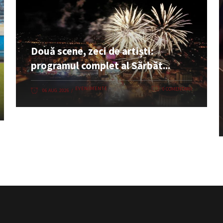
Două scene, zeci de artiști:
programul complet al Sărbăt...
EVENIMENTE
0 COMENTARII
06 AUG. 2026