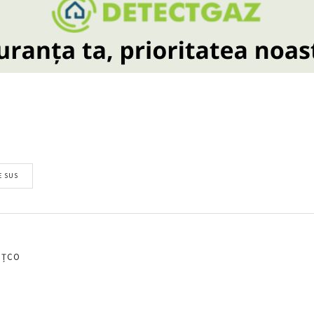
E SUS
EȚCO