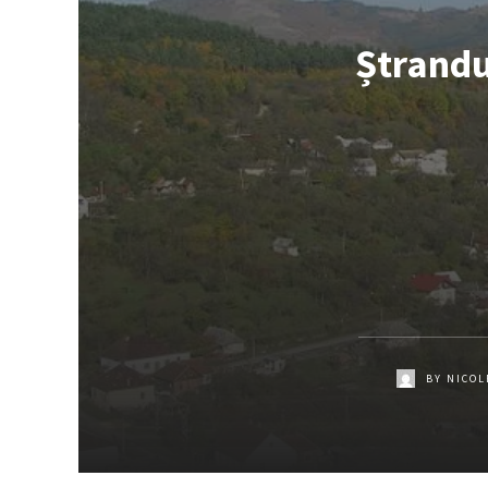
Ștrandul
BY
NICOL