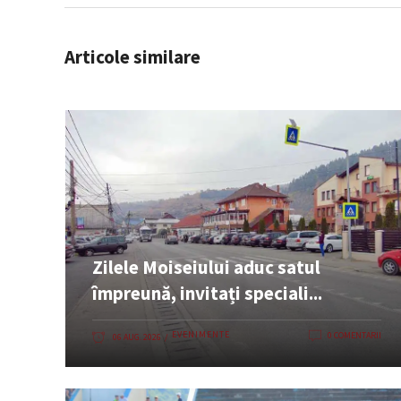
Articole similare
Zilele Moiseiului aduc satul
împreună, invitați speciali...
EVENIMENTE
0 COMENTARII
06 AUG. 2026