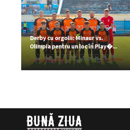
Derby cu orgolii: Minaur vs.
Olimpia pentru un loc în Play�...
SPORT
0 COMENTARII
06 AUG. 2026