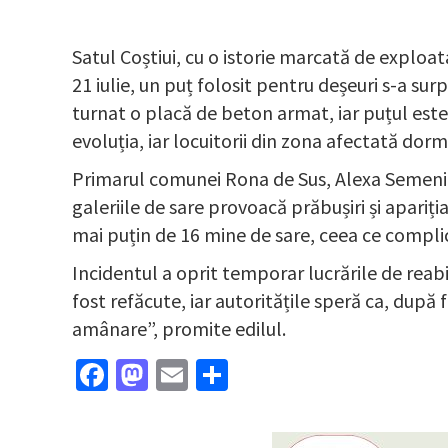
Satul Coștiui, cu o istorie marcată de exploata
21 iulie, un puț folosit pentru deșeuri s-a su
turnat o placă de beton armat, iar puțul este
evoluția, iar locuitorii din zona afectată dor
Primarul comunei Rona de Sus, Alexa Semeniuc
galeriile de sare provoacă prăbușiri și apariți
mai puțin de 16 mine de sare, ceea ce complic
Incidentul a oprit temporar lucrările de reabil
fost refăcute, iar autoritățile speră ca, după f
amânare”, promite edilul.
Facebook
Mastodon
Email
Partajează