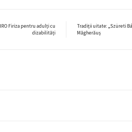
O Firiza pentru adulți cu
Tradiții uitate: „Szüreti 
dizabilități
Măgherăuș