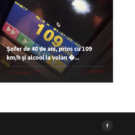
Șofer de 40 de ani, prins cu 109
km/h și alcool la volan �...
ȘTIRI
0 COMENTARII
06 AUG. 2026