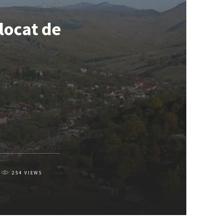
blocat de
254
VIEWS