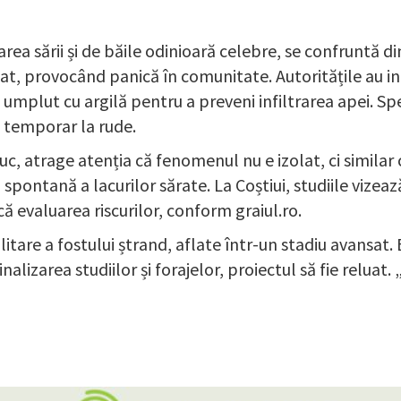
rea sării și de băile odinioară celebre, se confruntă di
rpat, provocând panică în comunitate. Autoritățile au in
 umplut cu argilă pentru a preveni infiltrarea apei. Sp
m temporar la rude.
, atrage atenția că fenomenul nu e izolat, ci similar 
a spontană a lacurilor sărate. La Coștiui, studiile vizea
ă evaluarea riscurilor, conform graiul.ro.
itare a fostului ștrand, aflate într-un stadiu avansat. 
inalizarea studiilor și forajelor, proiectul să fie reluat.