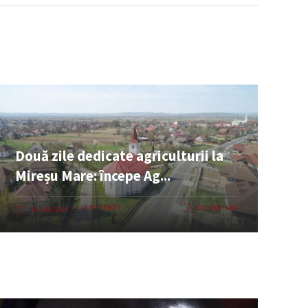
Două zile dedicate agriculturii la
Mireșu Mare: începe Ag...
EVENIMENTE
0 COMENTARII
06 AUG. 2026