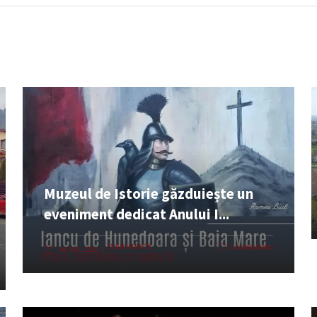
Muzeul de Istorie găzduiește un
eveniment dedicat Anului I...
EVENIMENTE
0 COMENTARII
06 AUG. 2026