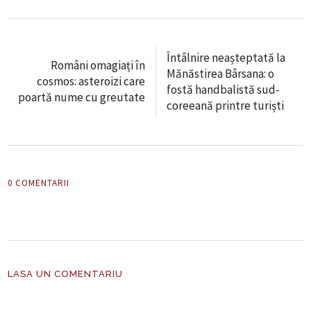
Întâlnire neașteptată la
Români omagiați în
Mănăstirea Bârsana: o
cosmos: asteroizi care
fostă handbalistă sud-
poartă nume cu greutate
coreeană printre turiști
0 COMENTARII
LASA UN COMENTARIU