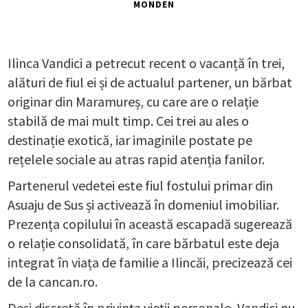
MONDEN
Ilinca Vandici a petrecut recent o vacanță în trei,
alături de fiul ei și de actualul partener, un bărbat
originar din Maramureș, cu care are o relație
stabilă de mai mult timp. Cei trei au ales o
destinație exotică, iar imaginile postate pe
rețelele sociale au atras rapid atenția fanilor.
Partenerul vedetei este fiul fostului primar din
Asuaju de Sus și activează în domeniul imobiliar.
Prezența copilului în această escapadă sugerează
o relație consolidată, în care bărbatul este deja
integrat în viața de familie a Ilincăi, precizează cei
de la cancan.ro.
Deși discretă în privința vieții personale, Vandici nu