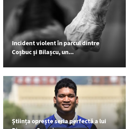
Incident violent în parcul dintre
Coșbuc și Bilașcu, un...
Știința oprește seria perfectă a lui