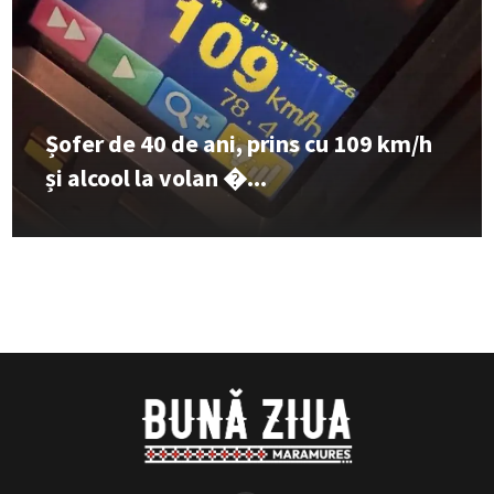
Șofer de 40 de ani, prins cu 109 km/h
și alcool la volan �...