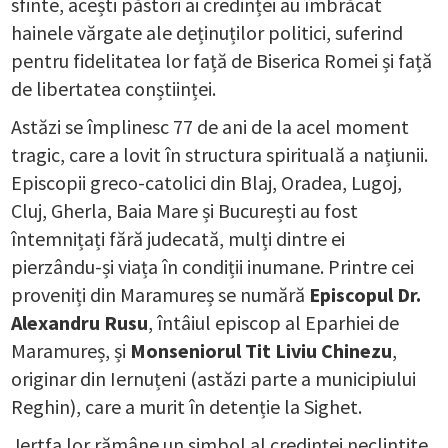
sfinte, acești păstori ai credinței au îmbrăcat
hainele vărgate ale deținuților politici, suferind
pentru fidelitatea lor față de Biserica Romei și față
de libertatea conștiinței.
Astăzi se împlinesc 77 de ani de la acel moment
tragic, care a lovit în structura spirituală a națiunii.
Episcopii greco-catolici din Blaj, Oradea, Lugoj,
Cluj, Gherla, Baia Mare și București au fost
întemnițați fără judecată, mulți dintre ei
pierzându-și viața în condiții inumane. Printre cei
proveniți din Maramureș se numără
Episcopul Dr.
Alexandru Rusu
, întâiul episcop al Eparhiei de
Maramureș, și
Monseniorul Tit Liviu Chinezu
,
originar din Iernuțeni (astăzi parte a municipiului
Reghin), care a murit în detenție la Sighet.
Jertfa lor rămâne un simbol al credinței neclintite