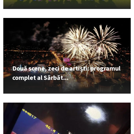
Două scene, zeci de artiști: programul
complet al Sărbăt...