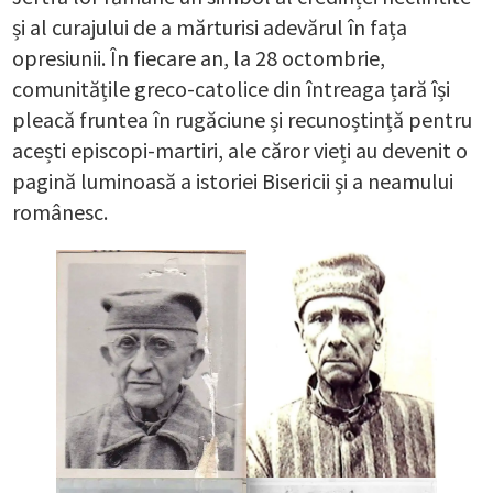
și al curajului de a mărturisi adevărul în fața
opresiunii. În fiecare an, la 28 octombrie,
comunitățile greco-catolice din întreaga țară își
pleacă fruntea în rugăciune și recunoștință pentru
acești episcopi-martiri, ale căror vieți au devenit o
pagină luminoasă a istoriei Bisericii și a neamului
românesc.