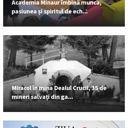
Academia Minaur îmbină munca,
pasiunea și spiritul de ech...
Miracol în mina Dealul Crucii, 35 de
mineri salvați din ga...