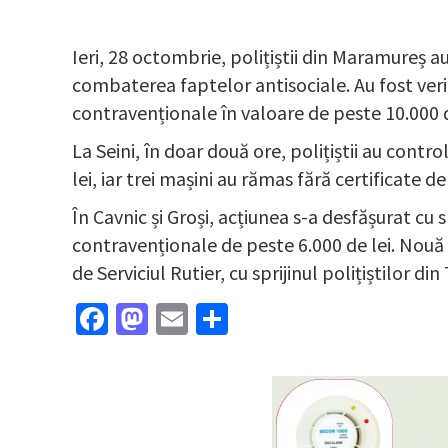
Ieri, 28 octombrie, polițiștii din Maramureș au
combaterea faptelor antisociale. Au fost verif
contravenționale în valoare de peste 10.000 d
La Seini, în doar două ore, polițiștii au cont
lei, iar trei mașini au rămas fără certificate
În Cavnic și Groși, acțiunea s-a desfășurat cu 
contravenționale de peste 6.000 de lei. Nouă 
de Serviciul Rutier, cu sprijinul polițiștilor d
Facebook
Mastodon
Email
Partajează