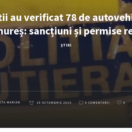
tii au verificat 78 de autoveh
reș: sancțiuni și permise r
ȘTIRI
ETA MARIAN
29 OCTOMBRIE 2025
0 COMENTARII
0