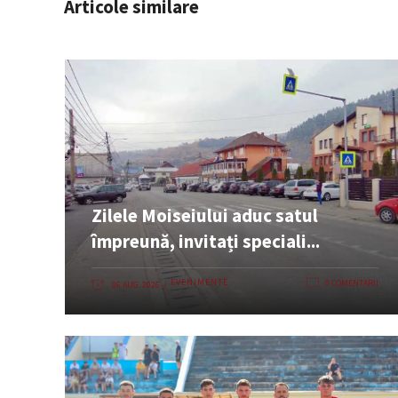
Articole similare
Zilele Moiseiului aduc satul
împreună, invitați speciali...
EVENIMENTE
0 COMENTARII
06 AUG. 2026