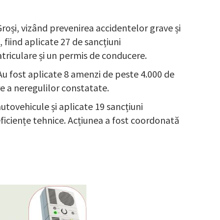
Groși, vizând prevenirea accidentelor grave și
 fiind aplicate 27 de sancțiuni
atriculare și un permis de conducere.
 Au fost aplicate 8 amenzi de peste 4.000 de
re a neregulilor constatate.
autovehicule și aplicate 19 sancțiuni
eficiențe tehnice. Acțiunea a fost coordonată