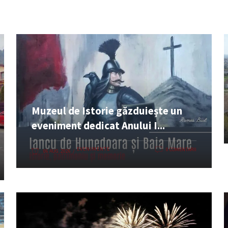
Muzeul de Istorie găzduiește un
eveniment dedicat Anului I...
EVENIMENTE
0 COMENTARII
06 AUG. 2026