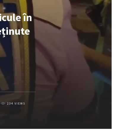
icule în
eținute
234
VIEWS