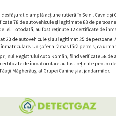
 desfășurat o amplă acțiune rutieră în Seini, Cavnic și 
icate 78 de autovehicule și legitimate 83 de persoane,
e lei. Totodată, au fost reținute 12 certificate de înm
rolat 20 de autovehicule și au legitimat 25 de persoane.
 de înmatriculare. Un șofer a rămas fără permis, ca urma
sprijinul Registrului Auto Român, fiind verificate 58 de 
certificate de înmatriculare au fost reținute pentru d
in Tăuții Măgherăuș, al Grupei Canine și al jandarmilor.