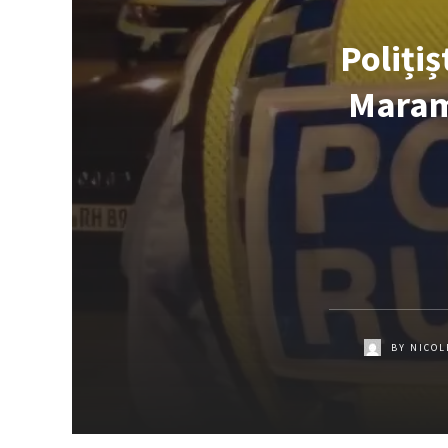
Polițiș
Maramu
BY
NICOL