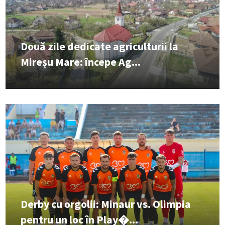
Două zile dedicate agriculturii la
Mireșu Mare: începe Ag...
Derby cu orgolii: Minaur vs. Olimpia
pentru un loc în Play�...