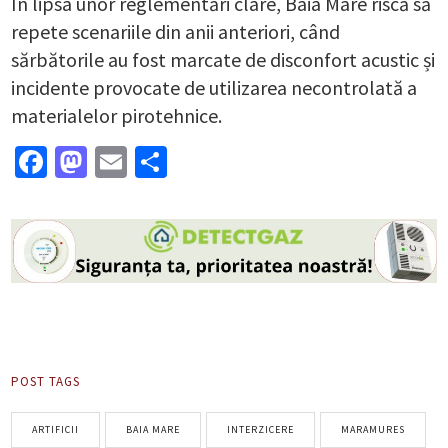
În lipsa unor reglementări clare, Baia Mare riscă să
repete scenariile din anii anteriori, când
sărbătorile au fost marcate de disconfort acustic și
incidente provocate de utilizarea necontrolată a
materialelor pirotehnice.
Facebook
Mastodon
Email
Partajează
POST TAGS
ARTIFICII
BAIA MARE
INTERZICERE
MARAMURES