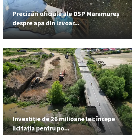
Precizări oficiale ale DSP Maramureș
despre apa din izvoar...
Investiție de 26 milioane lei: începe
licitația pentru po...