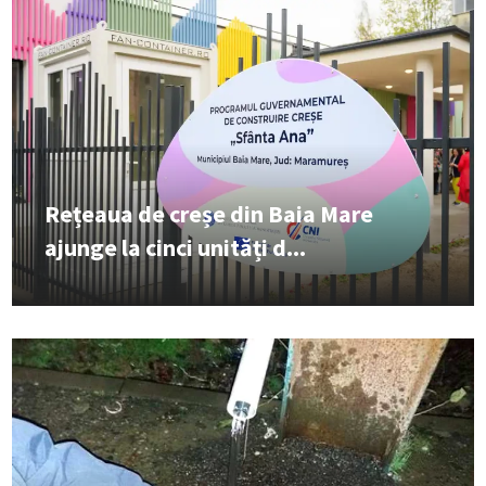
Rețeaua de creșe din Baia Mare
ajunge la cinci unități d...