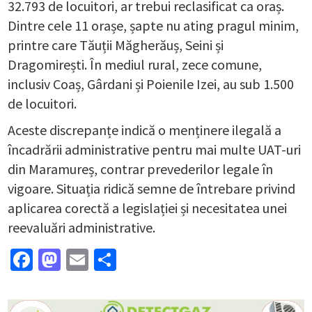
32.793 de locuitori, ar trebui reclasificat ca oraș.
Dintre cele 11 orașe, șapte nu ating pragul minim,
printre care Tăuții Măgherăuș, Seini și
Dragomirești. În mediul rural, zece comune,
inclusiv Coaș, Gârdani și Poienile Izei, au sub 1.500
de locuitori.
Aceste discrepanțe indică o menținere ilegală a
încadrării administrative pentru mai multe UAT-uri
din Maramureș, contrar prevederilor legale în
vigoare. Situația ridică semne de întrebare privind
aplicarea corectă a legislației și necesitatea unei
reevaluări administrative.
Facebook
Mastodon
Email
Partajează