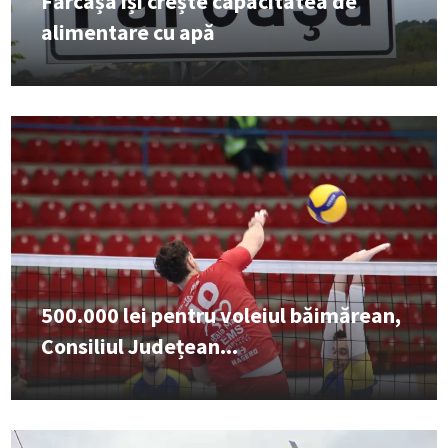
Fărcașa își crește capacitatea de
alimentare cu apă
500.000 lei pentru voleiul băimărean,
Consiliul Județean...