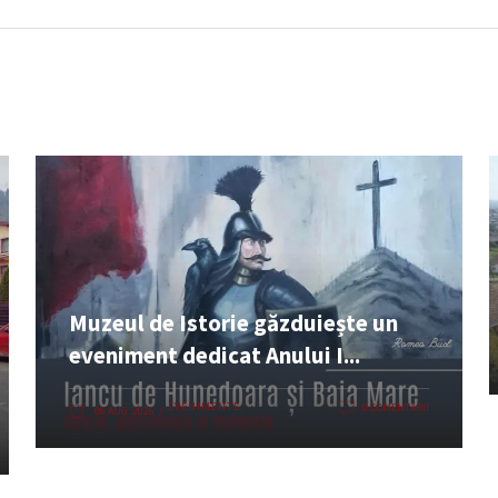
Muzeul de Istorie găzduiește un
eveniment dedicat Anului I...
EVENIMENTE
0 COMENTARII
06 AUG. 2026