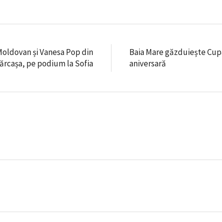
Moldovan și Vanesa Pop din
Baia Mare găzduiește Cupa
ărcașa, pe podium la Sofia
aniversară