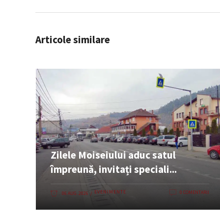
Articole similare
Zilele Moiseiului aduc satul
împreună, invitați speciali...
EVENIMENTE
0 COMENTARII
06 AUG. 2026