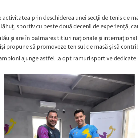
 activitatea prin deschiderea unei secții de tenis de ma
ăhuț, sportiv cu peste două decenii de experiență, ca
ău și are în palmares titluri naționale și internațional
i propune să promoveze tenisul de masă și să contribui
Campioni ajunge astfel la opt ramuri sportive dedicate d