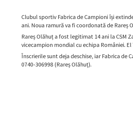
Clubul sportiv Fabrica de Campioni își extinde
ani. Noua ramură va fi coordonată de Rareș Ol
Rareș Olăhuț a fost legitimat 14 ani la CSM Zal
vicecampion mondial cu echipa României. El îș
Înscrierile sunt deja deschise, iar Fabrica de 
0740-306998 (Rareș Olăhuț).