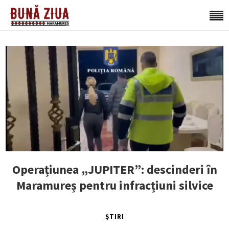
Operațiunea „JUPITER”: descinderi în
Maramureș pentru infracțiuni silvice
ȘTIRI