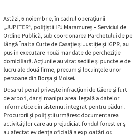
Astăzi, 6 noiembrie, în cadrul operațiunii
„JUPITER”, polițiștii IPJ Maramureș – Serviciul de
Ordine Publică, sub coordonarea Parchetului de pe
lângă Înalta Curte de Casație și Justiție și IGPR, au
pus în executare nouă mandate de percheziție
domiciliară. Acțiunile au vizat sediile și punctele de
lucru ale două firme, precum și locuințele unor
persoane din Borșa și Moisei.
Dosarul penal privește infracțiuni de tăiere și furt
de arbori, dar și manipularea ilegală a datelor
informatice din sistemul integrat pentru păduri.
Procurorii și polițiștii urmăresc documentarea
activităților care au prejudiciat fondul forestier și
au afectat evidența oficială a exploatărilor.