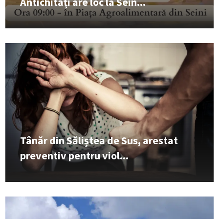
Antichități are loc la Sein...
Tânăr din Săliștea de Sus, arestat
preventiv pentru viol...