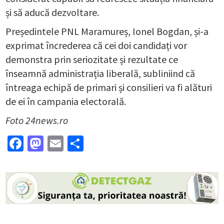
și să aducă dezvoltare.
Președintele PNL Maramureș, Ionel Bogdan, și-a
exprimat încrederea că cei doi candidați vor
demonstra prin seriozitate și rezultate ce
înseamnă administrația liberală, subliniind că
întreaga echipă de primari și consilieri va fi alături
de ei în campania electorală.
Foto 24news.ro
Facebook
Mastodon
Email
Partajează