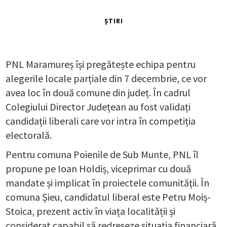
ȘTIRI
PNL Maramureș își pregătește echipa pentru
alegerile locale parțiale din 7 decembrie, ce vor
avea loc în două comune din județ. În cadrul
Colegiului Director Județean au fost validați
candidații liberali care vor intra în competiția
electorală.
Pentru comuna Poienile de Sub Munte, PNL îl
propune pe Ioan Holdiș, viceprimar cu două
mandate și implicat în proiectele comunității. În
comuna Șieu, candidatul liberal este Petru Moiș-
Stoica, prezent activ în viața localității și
considerat capabil să redreseze situația financiară