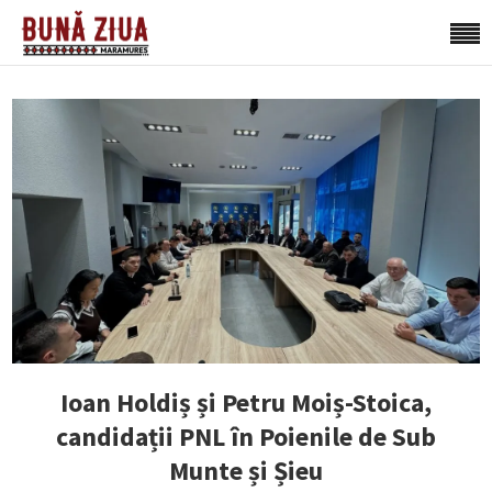
Ioan Holdiș și Petru Moiș-Stoica,
candidații PNL în Poienile de Sub
Munte și Șieu