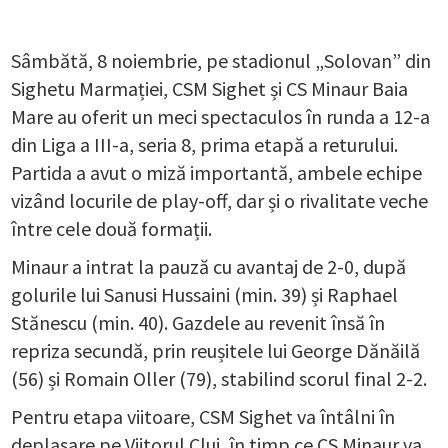
Sâmbătă, 8 noiembrie, pe stadionul „Solovan” din
Sighetu Marmației, CSM Sighet și CS Minaur Baia
Mare au oferit un meci spectaculos în runda a 12-a
din Liga a III-a, seria 8, prima etapă a returului.
Partida a avut o miză importantă, ambele echipe
vizând locurile de play-off, dar și o rivalitate veche
între cele două formații.
Minaur a intrat la pauză cu avantaj de 2-0, după
golurile lui Sanusi Hussaini (min. 39) și Raphael
Stănescu (min. 40). Gazdele au revenit însă în
repriza secundă, prin reușitele lui George Dănăilă
(56) și Romain Oller (79), stabilind scorul final 2-2.
Pentru etapa viitoare, CSM Sighet va întâlni în
deplasare pe Viitorul Cluj, în timp ce CS Minaur va