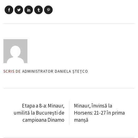
SCRIS DE
ADMINISTRATOR DANIELA ȘTEȚCO
Etapa a 8-a: Minaur,
Minaur, învinsă la
umilită la București de
Horsens: 21-27 în prima
campioana Dinamo
manșă