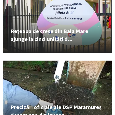
Rețeaua de creșe din Baia Mare
ajunge la cinci unități d...
Precizări oficiale ale DSP Maramureș
despre apa din izvoar...