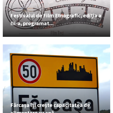
Festivalul de Film Etnografic, ediția a
III‑a, programat...
Fărcașa își crește capacitatea de
alimentare cu apă