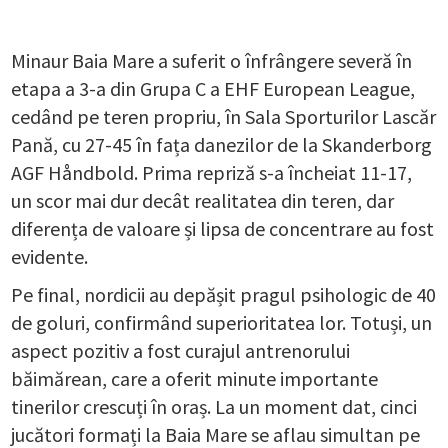
Minaur Baia Mare a suferit o înfrângere severă în
etapa a 3-a din Grupa C a EHF European League,
cedând pe teren propriu, în Sala Sporturilor Lascăr
Pană, cu 27-45 în fața danezilor de la Skanderborg
AGF Håndbold. Prima repriză s-a încheiat 11-17,
un scor mai dur decât realitatea din teren, dar
diferența de valoare și lipsa de concentrare au fost
evidente.
Pe final, nordicii au depășit pragul psihologic de 40
de goluri, confirmând superioritatea lor. Totuși, un
aspect pozitiv a fost curajul antrenorului
băimărean, care a oferit minute importante
tinerilor crescuți în oraș. La un moment dat, cinci
jucători formați la Baia Mare se aflau simultan pe