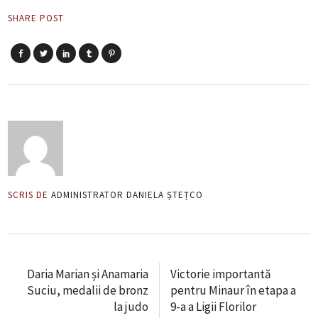
SHARE POST
SCRIS DE
ADMINISTRATOR DANIELA ȘTEȚCO
Daria Marian și Anamaria
Victorie importantă
Suciu, medalii de bronz
pentru Minaur în etapa a
la judo
9-a a Ligii Florilor