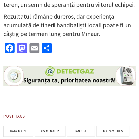
teren, un semn de speranță pentru viitorul echipei.
Rezultatul rămâne dureros, dar experiența
acumulată de tinerii handbaliști locali poate fi un
câștig pe termen lung pentru Minaur.
Facebook
Mastodon
Email
Partajează
POST TAGS
BAIA MARE
CS MINAUR
HANDBAL
MARAMURES