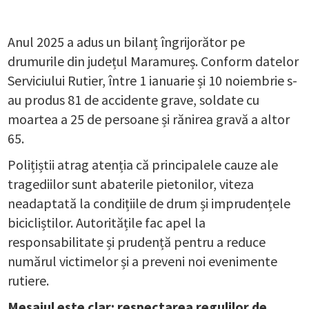
Anul 2025 a adus un bilanț îngrijorător pe
drumurile din județul Maramureș. Conform datelor
Serviciului Rutier, între 1 ianuarie și 10 noiembrie s-
au produs 81 de accidente grave, soldate cu
moartea a 25 de persoane și rănirea gravă a altor
65.
Polițiștii atrag atenția că principalele cauze ale
tragediilor sunt abaterile pietonilor, viteza
neadaptată la condițiile de drum și imprudențele
bicicliștilor. Autoritățile fac apel la
responsabilitate și prudență pentru a reduce
numărul victimelor și a preveni noi evenimente
rutiere.
Mesajul este clar: respectarea regulilor de