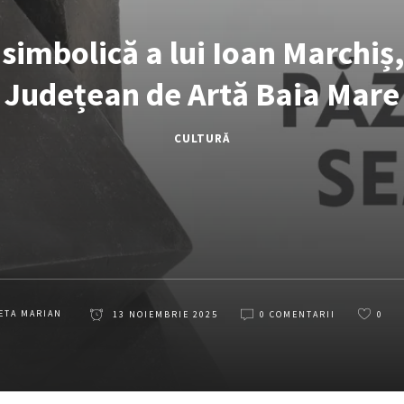
simbolică a lui Ioan Marchiș
Județean de Artă Baia Mare
CULTURĂ
ETA MARIAN
13 NOIEMBRIE 2025
0 COMENTARII
0