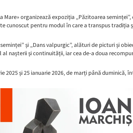
a Mare» organizează expoziția „Păzitoarea seminței”, 
este cunoscut pentru modul în care a transpus tradiția 
eminței” și „Dans valpurgic”, alături de picturi și obi
al nașterii și continuității, iar cea de-a doua recompun
e 2025 și 25 ianuarie 2026, de marți până duminică, înt