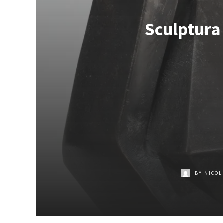
Sculptura 
BY
NICOL