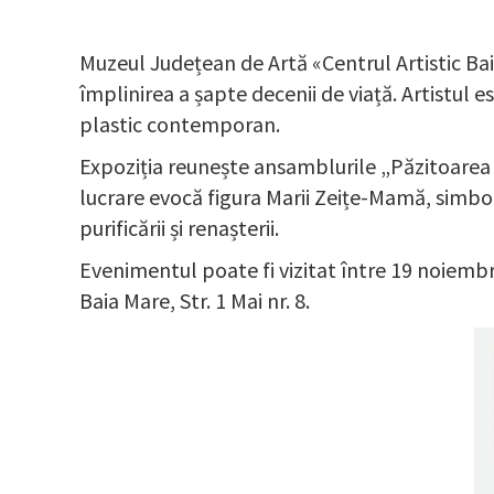
Muzeul Județean de Artă «Centrul Artistic Bai
împlinirea a șapte decenii de viață. Artistul 
plastic contemporan.
Expoziția reunește ansamblurile „Păzitoarea s
lucrare evocă figura Marii Zeițe-Mamă, simbol 
purificării și renașterii.
Evenimentul poate fi vizitat între 19 noiembri
Baia Mare, Str. 1 Mai nr. 8.