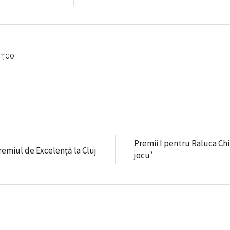
EȚCO
Premii I pentru Raluca Chir
emiul de Excelență la Cluj
jocu’