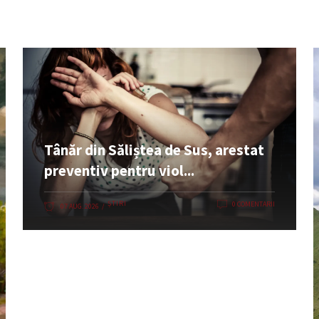
Tânăr din Săliștea de Sus, arestat
preventiv pentru viol...
ȘTIRI
0 COMENTARII
07 AUG. 2026