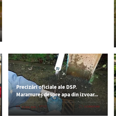
Precizări oficiale ale DSP
Maramureș despre apa din izvoar...
UTILE
0 COMENTARII
07 AUG. 2026