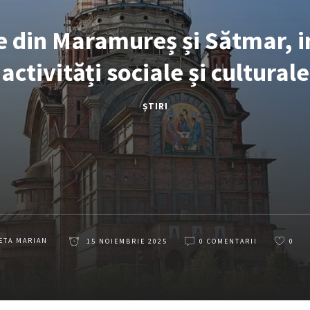
e din Maramureș și Sătmar, i
activități sociale și culturale
ȘTIRI
ETA MARIAN
15 NOIEMBRIE 2025
0 COMENTARII
0