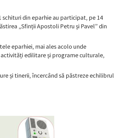
 schituri din eparhie au participat, pe 14
tirea „Sfinții Apostoli Petru și Pavel” din
ntele eparhiei, mai ales acolo unde
activități edilitare și programe culturale,
ure și tinerii, încercând să păstreze echilibrul