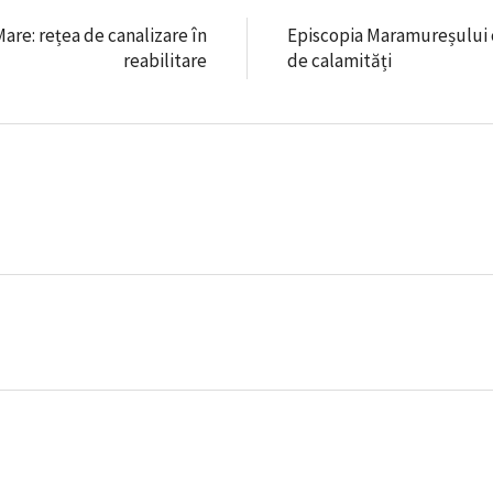
are: rețea de canalizare în
Episcopia Maramureșului 
reabilitare
de calamități