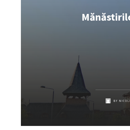
Mănăstiril
BY
NICOL