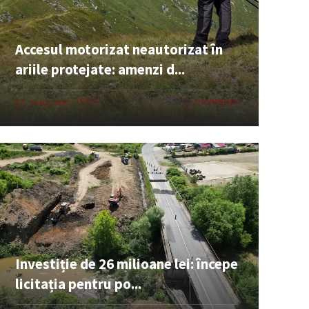
Accesul motorizat neautorizat în
ariile protejate: amenzi d...
UTILE
0 COMENTARII
07 AUG. 2026
Investiție de 26 milioane lei: începe
licitația pentru po...