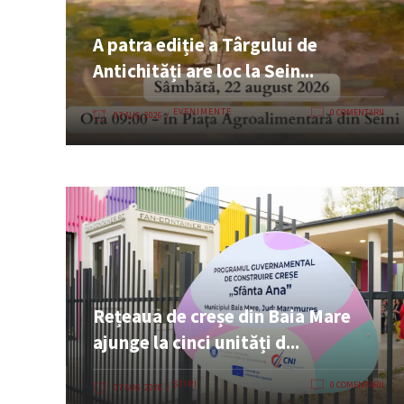
A patra ediție a Târgului de
Antichități are loc la Sein...
EVENIMENTE
0 COMENTARII
07 AUG. 2026
Rețeaua de creșe din Baia Mare
ajunge la cinci unități d...
ȘTIRI
0 COMENTARII
07 AUG. 2026