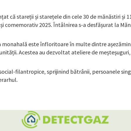
 că stareții și starețele din cele 30 de mănăstiri și 11
și comemorativ 2025. Întâlnirea s-a desfășurat la Mănăs
iața monahală este înfloritoare în multe dintre așezămi
unității. Acestea au dezvoltat ateliere de meșteșuguri, 
social-filantropice, sprijinind bătrânii, persoanele sing
erarhul.