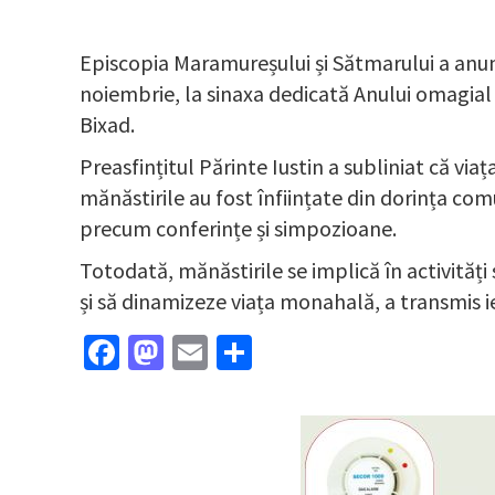
Episcopia Maramureșului și Sătmarului a anunțat
noiembrie, la sinaxa dedicată Anului omagial 
Bixad.
Preasfințitul Părinte Iustin a subliniat că v
mănăstirile au fost înființate din dorința com
precum conferințe și simpozioane.
Totodată, mănăstirile se implică în activități 
și să dinamizeze viața monahală, a transmis i
Facebook
Mastodon
Email
Partajează