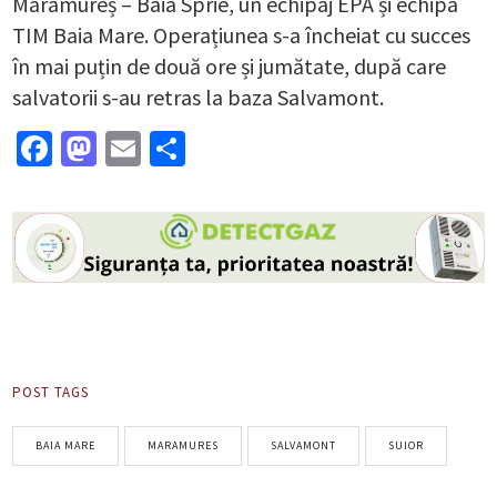
Maramureș – Baia Sprie, un echipaj EPA și echipa
TIM Baia Mare. Operațiunea s-a încheiat cu succes
în mai puțin de două ore și jumătate, după care
salvatorii s-au retras la baza Salvamont.
Facebook
Mastodon
Email
Partajează
POST TAGS
BAIA MARE
MARAMURES
SALVAMONT
SUIOR