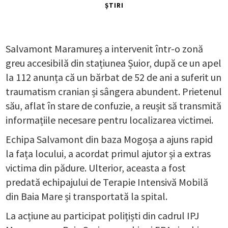
ȘTIRI
Salvamont Maramureș a intervenit într-o zonă
greu accesibilă din stațiunea Șuior, după ce un apel
la 112 anunța că un bărbat de 52 de ani a suferit un
traumatism cranian și sângera abundent. Prietenul
său, aflat în stare de confuzie, a reușit să transmită
informațiile necesare pentru localizarea victimei.
Echipa Salvamont din baza Mogoșa a ajuns rapid
la fața locului, a acordat primul ajutor și a extras
victima din pădure. Ulterior, aceasta a fost
predată echipajului de Terapie Intensivă Mobilă
din Baia Mare și transportată la spital.
La acțiune au participat polițiști din cadrul IPJ