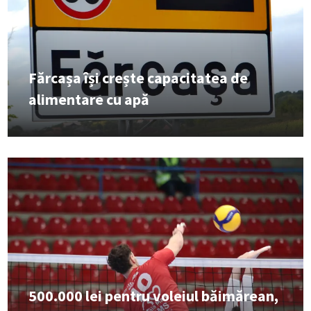
Fărcașa își crește capacitatea de
alimentare cu apă
500.000 lei pentru voleiul băimărean,