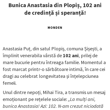
Bunica Anastasia din Plopiș, 102 ani
de credință și speranță!
MONDEN
Anastasia Puț, din satul Plopiș, comuna Șișești, a
împlinit venerabila vârstă de
102 ani
, prilej de
mare bucurie pentru întreaga familie. Momentul a
fost marcat printr-o sărbătoare intimă, în care cei
dragi au celebrat longevitatea și înțelepciunea
femeii.
Unul dintre nepoți, Mihai Tira, a transmis un mesaj
emoționant pe rețelele sociale:
„La mulți ani,
bunica Anastasia! Azi: 102. N-am crezut niciodată