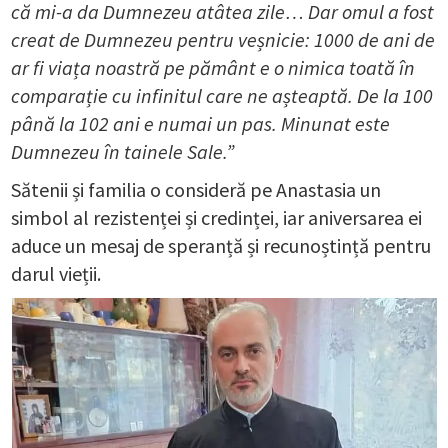
că mi-a da Dumnezeu atâtea zile… Dar omul a fost
creat de Dumnezeu pentru veșnicie: 1000 de ani de
ar fi viața noastră pe pământ e o nimica toată în
comparație cu infinitul care ne așteaptă. De la 100
până la 102 ani e numai un pas. Minunat este
Dumnezeu în tainele Sale.”
Sătenii și familia o consideră pe Anastasia un
simbol al rezistenței și credinței, iar aniversarea ei
aduce un mesaj de speranță și recunoștință pentru
darul vieții.