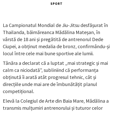
SPORT
La Campionatul Mondial de Jiu-Jitsu desfășurat în
Thailanda, băimăreanca Mădălina Mateșan, în
vârstă de 18 ani și pregătită de antrenorul Dede
Ciupei, a obținut medalia de bronz, confirmându-și
locul între cele mai bune sportive ale lumii.
Tânăra a declarat că a luptat „mai strategic și mai
calm ca niciodată”, subliniind că performanța
obținută îi arată atât progresul tehnic, cât și
direcțiile unde mai are de îmbunătățit planul
competițional.
Elevă la Colegiul de Arte din Baia Mare, Mădălina a
transmis mulțumiri antrenorului și tuturor celor