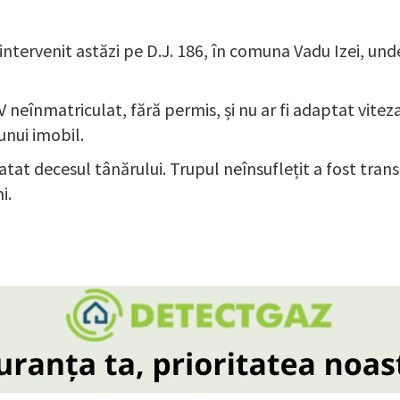
 intervenit astăzi pe D.J. 186, în comuna Vadu Izei, und
 neînmatriculat, fără permis, și nu ar fi adaptat viteza
unui imobil.
tatat decesul tânărului. Trupul neînsuflețit a fost tra
i.