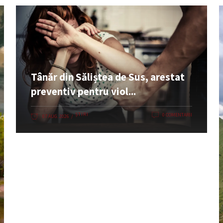
Tânăr din Săliștea de Sus, arestat
preventiv pentru viol...
ȘTIRI
0 COMENTARII
07 AUG. 2026