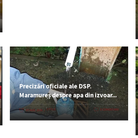
Precizări oficiale ale DSP
Maramureș despre apa din izvoar...
UTILE
0 COMENTARII
07 AUG. 2026