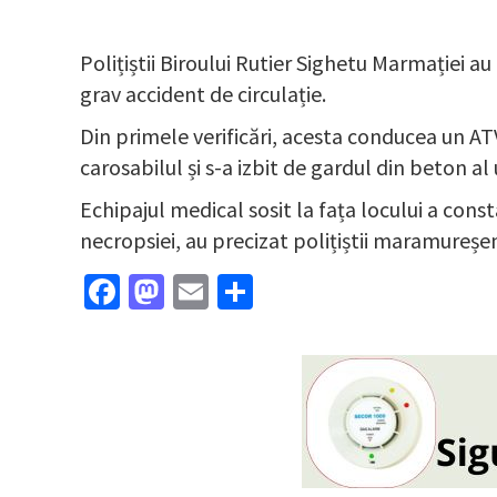
Polițiștii Biroului Rutier Sighetu Marmației au
grav accident de circulație.
Din primele verificări, acesta conducea un ATV
carosabilul și s-a izbit de gardul din beton al 
Echipajul medical sosit la fața locului a cons
necropsiei, au precizat polițiștii maramureșen
Facebook
Mastodon
Email
Partajează