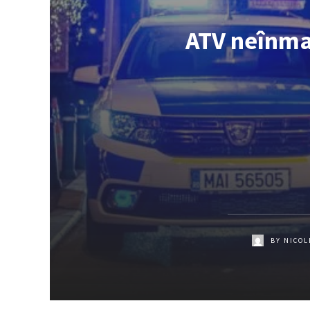
ATV neînmat
BY
NICOL