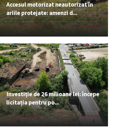
Accesul motorizat neautorizat în
ariile protejate: amenzi d...
UTILE
0 COMENTARII
07 AUG. 2026
Investiție de 26 milioane lei: începe
licitația pentru po...
ȘTIRI
0 COMENTARII
07 AUG. 2026