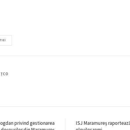
TIEI
EȚCO
Bogdan privind gestionarea
ISJ Maramureș raportează
deșeurilor din Maramureș
elevilor romi