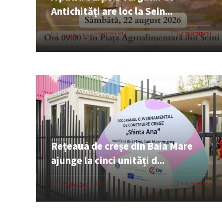
Antichități are loc la Sein...
EVENIMENTE
0 COMENTARII
07 AUG. 2026
Rețeaua de creșe din Baia Mare
ajunge la cinci unități d...
ȘTIRI
0 COMENTARII
07 AUG. 2026