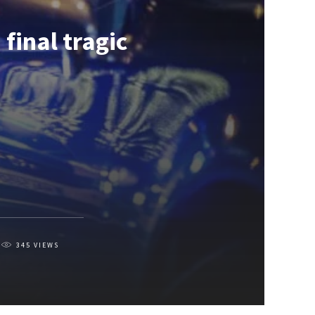
final tragic
345
VIEWS