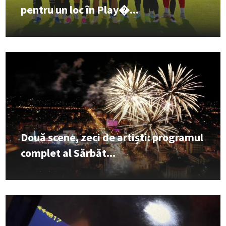
pentru un loc în Play�...
Două scene, zeci de artiști: programul
complet al Sărbăt...