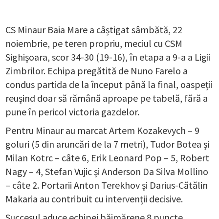
CS Minaur Baia Mare a câștigat sâmbătă, 22
noiembrie, pe teren propriu, meciul cu CSM
Sighișoara, scor 34-30 (19-16), în etapa a 9-a a Ligii
Zimbrilor. Echipa pregătită de Nuno Farelo a
condus partida de la început până la final, oaspeții
reușind doar să rămână aproape pe tabelă, fără a
pune în pericol victoria gazdelor.
Pentru Minaur au marcat Artem Kozakevych – 9
goluri (5 din aruncări de la 7 metri), Tudor Botea și
Milan Kotrc – câte 6, Erik Leonard Pop – 5, Robert
Nagy – 4, Stefan Vujic și Anderson Da Silva Mollino
– câte 2. Portarii Anton Terekhov și Darius-Cătălin
Makaria au contribuit cu intervenții decisive.
Succesul aduce echipei băimărene 8 puncte,