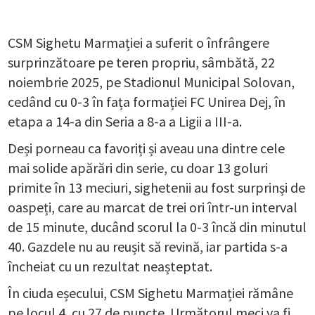
CSM Sighetu Marmației a suferit o înfrângere
surprinzătoare pe teren propriu, sâmbătă, 22
noiembrie 2025, pe Stadionul Municipal Solovan,
cedând cu 0-3 în fața formației FC Unirea Dej, în
etapa a 14-a din Seria a 8-a a Ligii a III-a.
Deși porneau ca favoriți și aveau una dintre cele
mai solide apărări din serie, cu doar 13 goluri
primite în 13 meciuri, sighetenii au fost surprinși de
oaspeți, care au marcat de trei ori într-un interval
de 15 minute, ducând scorul la 0-3 încă din minutul
40. Gazdele nu au reușit să revină, iar partida s-a
încheiat cu un rezultat neașteptat.
În ciuda eșecului, CSM Sighetu Marmației rămâne
pe locul 4, cu 27 de puncte. Următorul meci va fi