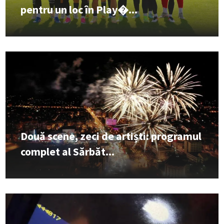
pentru un loc în Play�...
Două scene, zeci de artiști: programul
complet al Sărbăt...