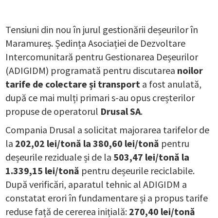
Tensiuni din nou în jurul gestionării deșeurilor în
Maramureș. Ședința Asociației de Dezvoltare
Intercomunitară pentru Gestionarea Deșeurilor
(ADIGIDM) programată pentru discutarea
noilor
tarife de colectare și transport
a fost anulată,
după ce mai mulți primari s-au opus creșterilor
propuse de operatorul
Drusal SA
.
Compania Drusal a solicitat majorarea tarifelor de
la
202,02 lei/tonă la 380,60 lei/tonă
pentru
deșeurile reziduale și de la
503,47 lei/tonă la
1.339,15 lei/tonă
pentru deșeurile reciclabile.
După verificări, aparatul tehnic al ADIGIDM a
constatat erori în fundamentare și a propus tarife
reduse față de cererea inițială:
270,40 lei/tonă