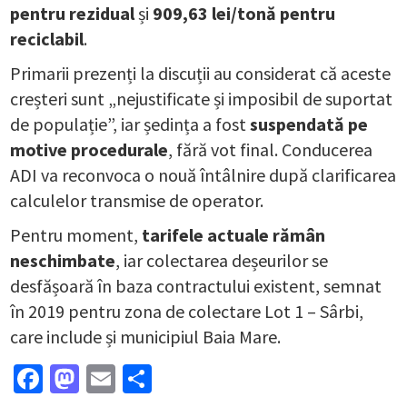
pentru rezidual
și
909,63 lei/tonă pentru
reciclabil
.
Primarii prezenți la discuții au considerat că aceste
creșteri sunt „nejustificate și imposibil de suportat
de populație”, iar ședința a fost
suspendată pe
motive procedurale
, fără vot final. Conducerea
ADI va reconvoca o nouă întâlnire după clarificarea
calculelor transmise de operator.
Pentru moment,
tarifele actuale rămân
neschimbate
, iar colectarea deșeurilor se
desfășoară în baza contractului existent, semnat
în 2019 pentru zona de colectare Lot 1 – Sârbi,
care include și municipiul Baia Mare.
Facebook
Mastodon
Email
Partajează