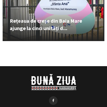
Rețeaua de creșe din Baia Mare
ajunge la cinci unități d...