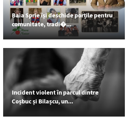
Baia Sprie își deschide porțile pentru
comunitate, tradi�...
Incident violent în parcul dintre
Coșbuc și Bilașcu, un...