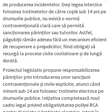
de producerea incidentelor. Deși legea interzice
folosirea trotinetelor de către copiii sub 14 ani pe
drumurile publice, nu există o normă
contravențională clară care să permită
sancționarea părinților sau tutorilor. Astfel,
păgubiții rămân adesea fără un mecanism eficient
de recuperare a prejudiciilor, fiind obligați să
recurgă la procese civile costisitoare și de lungă
durată.
Proiectul legislativ propune responsabilizarea
părinților prin introducerea unor sancțiuni
contravenționale și civile explicite, atunci când
minorii sub 14 ani folosesc trotinete electrice pe
drumurile publice. Inițiativa completează noul
cadru legal privind obligativitatea poliței RCA
pentru biciclete și trotinete electrice, intrat în