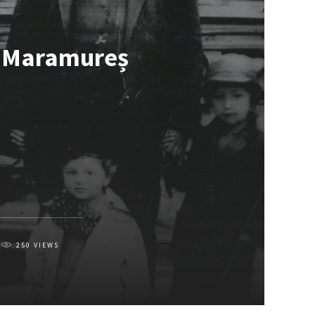
a, Maramureș
250
VIEWS