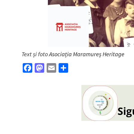
Text și foto
Asociația Maramureș Heritage
Facebook
Mastodon
Email
Partajează