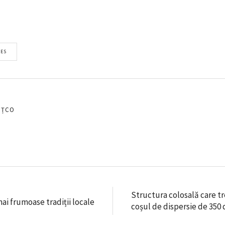
ES
EȚCO
Structura colosală care tr
i frumoase tradiții locale
coșul de dispersie de 350 