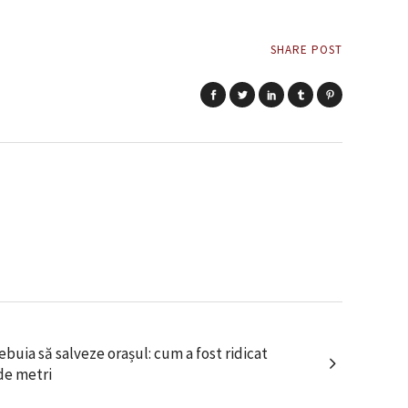
SHARE POST
ebuia să salveze orașul: cum a fost ridicat
de metri