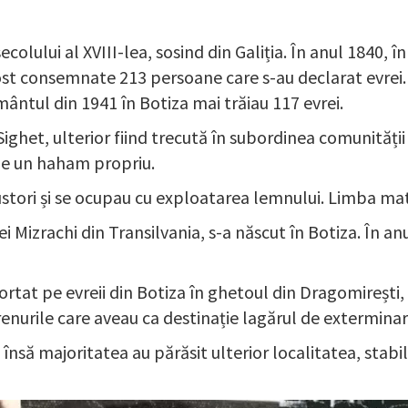
 secolului al XVIII-lea, sosind din Galiția. În anul 1840,
au fost consemnate 213 persoane care s-au declarat evr
mântul din 1941 în Botiza mai trăiau 117 evrei.
Sighet, ulterior fiind trecută în subordinea comunități
r de un haham propriu.
ori și se ocupau cu exploatarea lemnului. Limba matern
Mizrachi din Transilvania, s-a născut în Botiza. În anul
rtat pe evreii din Botiza în ghetoul din Dragomirești, 
trenurile care aveau ca destinație lagărul de extermin
 însă majoritatea au părăsit ulterior localitatea, stabi