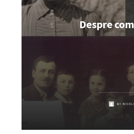
Despre comu
BY
NICOL