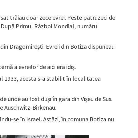
 în sat trăiau doar zece evrei. Peste patruzeci de
ei. După Primul Război Mondial, numărul
i din Dragomirești. Evreii din Botiza dispuneau
ă a evreilor de aici era idiș.
 1933, acesta s-a stabilit în localitatea
de unde au fost duși în gara din Vișeu de Sus.
are Auschwitz-Birkenau.
lindu-se în Israel. Astăzi, în comuna Botiza nu