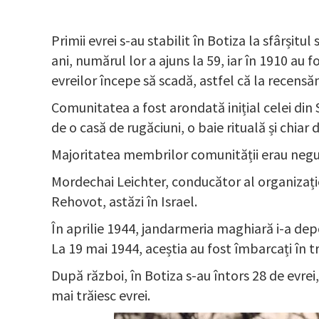
Primii evrei s-au stabilit în Botiza la sfârșitul
ani, numărul lor a ajuns la 59, iar în 1910 
evreilor începe să scadă, astfel că la recensă
Comunitatea a fost arondată inițial celei din 
de o casă de rugăciuni, o baie rituală și chia
Majoritatea membrilor comunității erau negust
Mordechai Leichter, conducător al organizației 
Rehovot, astăzi în Israel.
În aprilie 1944, jandarmeria maghiară i-a depo
La 19 mai 1944, aceștia au fost îmbarcați în 
După război, în Botiza s-au întors 28 de evrei,
mai trăiesc evrei.