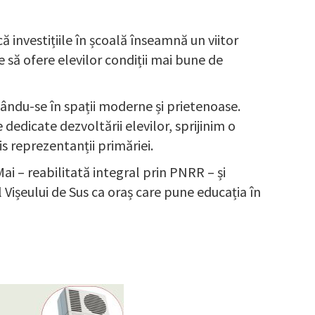
ă investițiile în școală înseamnă un viitor
 să ofere elevilor condiții mai bune de
mându-se în spații moderne și prietenoase.
dedicate dezvoltării elevilor, sprijinim o
s reprezentanții primăriei.
i – reabilitată integral prin PNRR – și
l Vișeului de Sus ca oraș care pune educația în