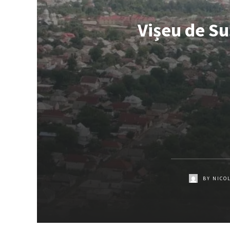
Vișeu de Sus
BY
NICO