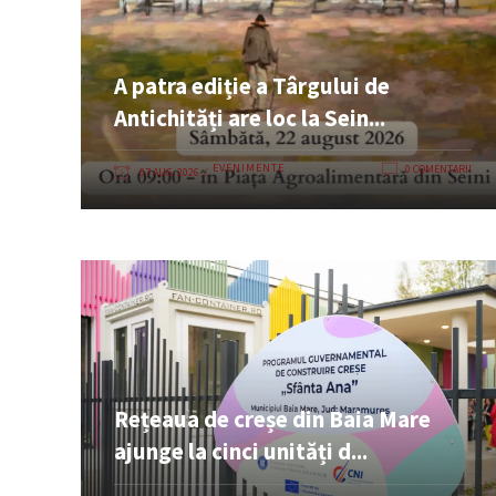
A patra ediție a Târgului de
Antichități are loc la Sein...
EVENIMENTE
0 COMENTARII
07 AUG. 2026
Rețeaua de creșe din Baia Mare
ajunge la cinci unități d...