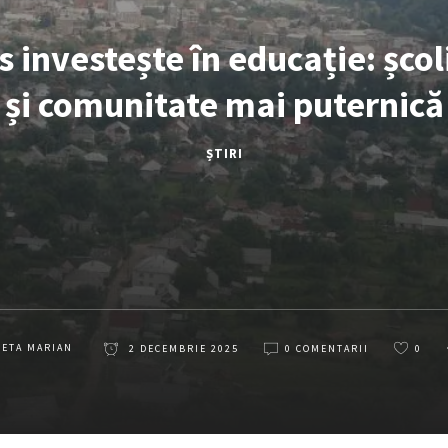
 investește în educație: școl
și comunitate mai puternică
ȘTIRI
LETA MARIAN
2 DECEMBRIE 2025
0 COMENTARII
0