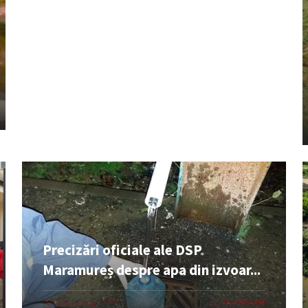
Precizări oficiale ale DSP
Maramureș despre apa din izvoar...
UTILE
0 COMENTARII
07 AUG. 2026