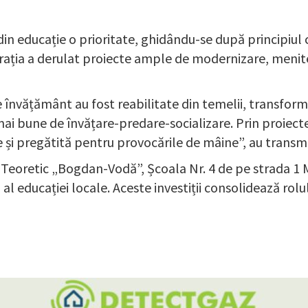
din educație o prioritate, ghidându-se după principiul c
strația a derulat proiecte ample de modernizare, menite
de învățământ au fost reabilitate din temelii, transfor
ai bune de învățare-predare-socializare. Prin proiecte 
și pregătită pentru provocările de mâine”, au transmi
Teoretic „Bogdan-Vodă”, Școala Nr. 4 de pe strada 1 Ma
al educației locale. Aceste investiții consolidează rolu