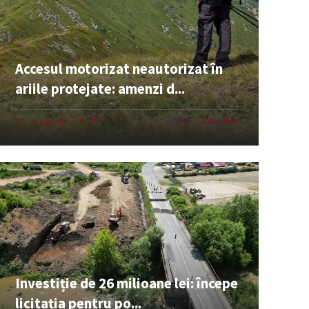
Accesul motorizat neautorizat în
ariile protejate: amenzi d...
UTILE
0 COMENTARII
07 AUG. 2026
Investiție de 26 milioane lei: începe
licitația pentru po...