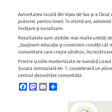
Autoritatea locală din Vișeu de Sus și-a făcut 
puternic pentru tineri. În ultimii ani, admini
învățare și socializare.
Rezultatele sunt vizibile: mai multe unități 
„Susținem educația și construim condiții cât m
comunitate care crește sănătos, încrezătoare 
Printre școlile modernizate se numără Liceul 
Școala Gimnazială Nr. 7, considerată un pilon 
centrul dezvoltării comunității.
Facebook
Mastodon
Email
Partajează