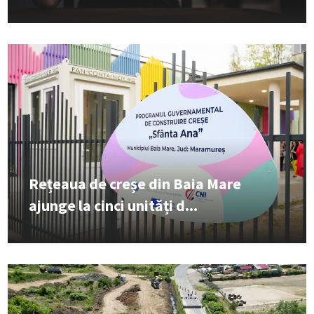
Rețeaua de creșe din Baia Mare
ajunge la cinci unități d...