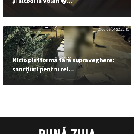
și alcool la volan �...
Nicio platformă fără supraveghere:
sancțiuni pentru cei...