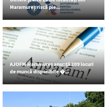
Maramureș riscă pie...
AJOFM Maramureș anunță 209 locuri
de muncă disponibile �...