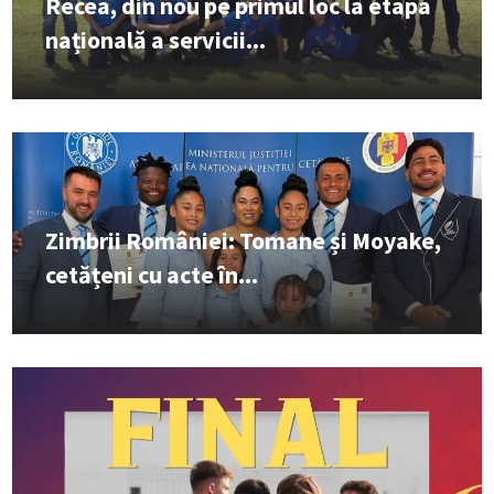
Recea, din nou pe primul loc la etapa
națională a servicii...
Zimbrii României: Tomane și Moyake,
cetățeni cu acte în...