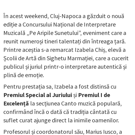
În acest weekend, Cluj-Napoca a găzduit o nouă
ediție a Concursului Național de Interpretare
Muzicală „Pe Aripile Sunetului”, eveniment care a
reunit numeroși tineri talentați din întreaga țară.
Printre aceștia s-a remarcat Izabela Chiș, elevă a
Școlii de Artă din Sighetu Marmației, care a cucerit
publicul și juriul printr-o interpretare autentică și
plină de emoție.
Pentru prestația sa, Izabela a fost distinsă cu
Premiul Special al Juriului
și
Premiul I de
Excelență
la secțiunea Canto muzică populară,
confirmând încă o dată că tradiția cântată cu
suflet curat ajunge direct la inimile oamenilor.
Profesorul și coordonatorul său, Marius Iusco, a