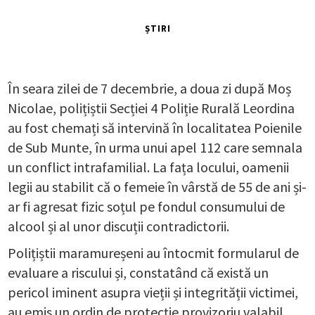
ȘTIRI
În seara zilei de 7 decembrie, a doua zi după Moș
Nicolae, polițiștii Secției 4 Poliție Rurală Leordina
au fost chemați să intervină în localitatea Poienile
de Sub Munte, în urma unui apel 112 care semnala
un conflict intrafamilial. La fața locului, oamenii
legii au stabilit că o femeie în vârstă de 55 de ani și-
ar fi agresat fizic soțul pe fondul consumului de
alcool și al unor discuții contradictorii.
Polițiștii maramureșeni au întocmit formularul de
evaluare a riscului și, constatând că există un
pericol iminent asupra vieții și integrității victimei,
au emis un ordin de protecție provizoriu valabil