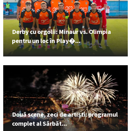
Derby cu orgolii: Minaur vs. Olimpia
pentru un loc în Play�...
Două scene, zeci de artiști: programul
complet al Sărbăt...