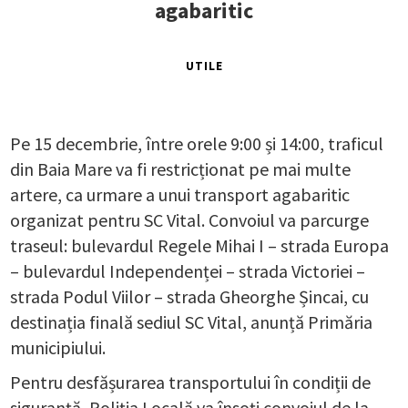
agabaritic
UTILE
Pe 15 decembrie, între orele 9:00 și 14:00, traficul
din Baia Mare va fi restricționat pe mai multe
artere, ca urmare a unui transport agabaritic
organizat pentru SC Vital. Convoiul va parcurge
traseul: bulevardul Regele Mihai I – strada Europa
– bulevardul Independenței – strada Victoriei –
strada Podul Viilor – strada Gheorghe Șincai, cu
destinația finală sediul SC Vital, anunță Primăria
municipiului.
Pentru desfășurarea transportului în condiții de
siguranță, Poliția Locală va însoți convoiul de la