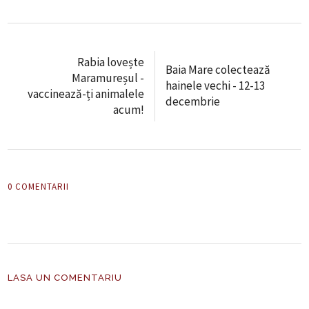
Rabia lovește
Baia Mare colectează
Maramureșul -
hainele vechi - 12-13
vaccinează-ți animalele
decembrie
acum!
0 COMENTARII
LASA UN COMENTARIU