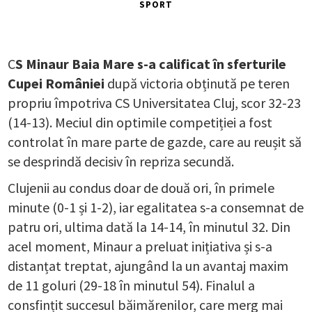
SPORT
C
S Minaur Baia Mare s-a calificat în sferturile
Cupei României
după victoria obținută pe teren
propriu împotriva CS Universitatea Cluj, scor 32-23
(14-13). Meciul din optimile competiției a fost
controlat în mare parte de gazde, care au reușit să
se desprindă decisiv în repriza secundă.
Clujenii au condus doar de două ori, în primele
minute (0-1 și 1-2), iar egalitatea s-a consemnat de
patru ori, ultima dată la 14-14, în minutul 32. Din
acel moment, Minaur a preluat inițiativa și s-a
distanțat treptat, ajungând la un avantaj maxim
de 11 goluri (29-18 în minutul 54). Finalul a
consfințit succesul băimărenilor, care merg mai