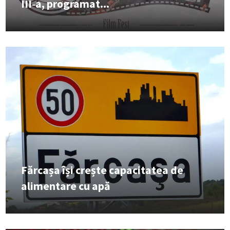
III‑a, programat...
Fărcașa își crește capacitatea de
alimentare cu apă