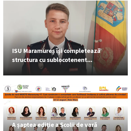
ISU Maramureș își completează
structura cu sublocotenent...
A șaptea ediție a Școlii de vară