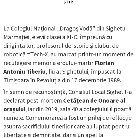
ȘTIRI
La Colegiul Național „Dragoș Vodă” din Sighetu
Marmației, elevii clasei a XI-C, împreună cu
diriginta lor, profesorul de istorie și clubul de
robotică #Tech-X, au marcat printr-un moment de
reculegere memoria eroului-martir
Florian
Antoniu Tiberiu
, fiu al Sighetului, împușcat la
Timișoara în Revoluția din 17 decembrie 1989.
În semn de recunoștință, Consiliul Local Sighet l-a
declarat post-mortem
Cetățean de Onoare al
orașului
, iar din 2019, sala 40 a colegiului îi poartă
numele. Comemorarea a fost un prilej de reflecție
asupra sacrificiului tinerilor care au luptat pentru
libertate și demnitate, dar și un apel la