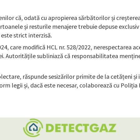
enilor că, odată cu apropierea sărbătorilor și creștere
rtoanele și resturile menajere trebuie depuse exclusiv 
ste strict interzisă.
024, care modifică HCL nr. 528/2022, nerespectarea aces
. Autoritățile subliniază că responsabilitatea mențineri
olectare, răspunde sesizărilor primite de la cetățeni și
onform legii și, dacă este necesar, colaborează cu Poli