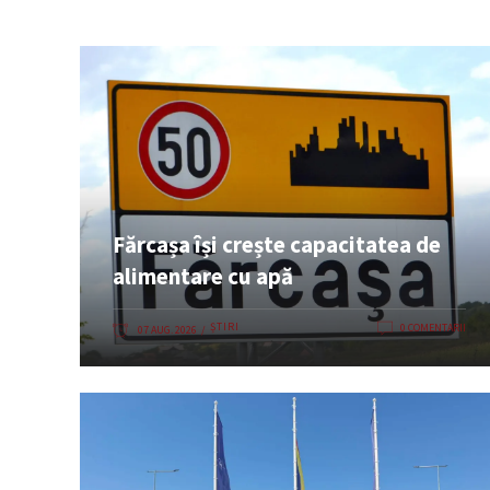
Fărcașa își crește capacitatea de
alimentare cu apă
ȘTIRI
0 COMENTARII
07 AUG. 2026