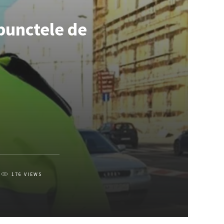
 punctele de
176
VIEWS