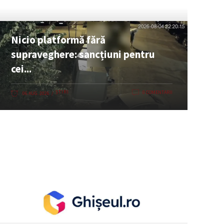
Nicio platformă fără
supraveghere: sancțiuni pentru
cei...
ȘTIRI
0 COMENTARII
06 AUG. 2026