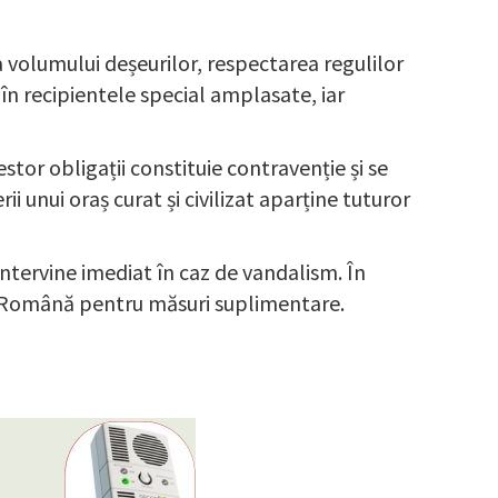
a volumului deșeurilor, respectarea regulilor
în recipientele special amplasate, iar
tor obligații constituie contravenție și se
i unui oraș curat și civilizat aparține tuturor
 intervine imediat în caz de vandalism. În
ția Română pentru măsuri suplimentare.