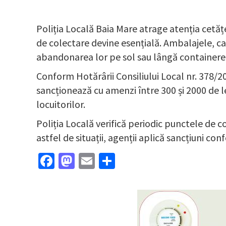
Poliția Locală Baia Mare atrage atenția cetăț
de colectare devine esențială. Ambalajele, ca
abandonarea lor pe sol sau lângă containere e
Conform Hotărârii Consiliului Local nr. 378/2
sancționează cu amenzi între 300 și 2000 de lei
locuitorilor.
Poliția Locală verifică periodic punctele de c
astfel de situații, agenții aplică sancțiuni c
Facebook
Mastodon
Email
Partajează