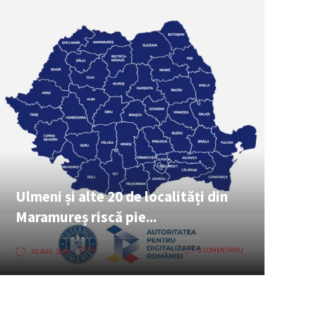
Ulmeni și alte 20 de localități din
Maramureș riscă pie...
ȘTIRI
1 COMENTARIU
05 AUG. 2026