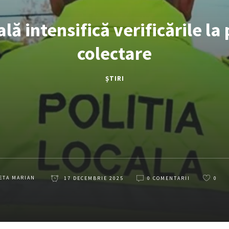
ală intensifică verificările la
colectare
ȘTIRI
ETA MARIAN
17 DECEMBRIE 2025
0 COMENTARII
0