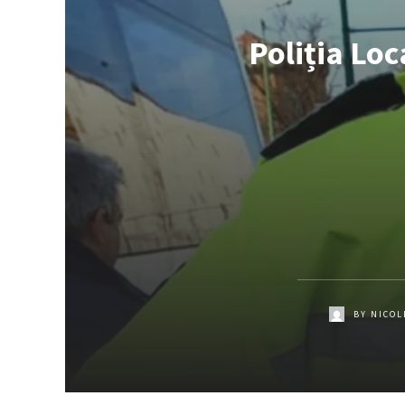
Poliția Loc
BY
NICOL