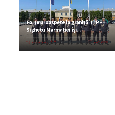
Forțe proaspete la graniță: ITPF
Sighetu Marmației își...
ȘTIRI
0 COMENTARII
06 AUG. 2026