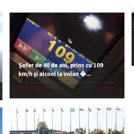
Șofer de 40 de ani, prins cu 109
km/h și alcool la volan �...
ȘTIRI
0 COMENTARII
06 AUG. 2026