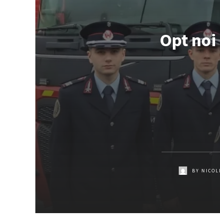
Opt noi
BY
NICOL