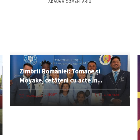
Zimbrii României: Tomane și
Moyake, cetățeni cu acte în...
SPORT
0 COMENTARII
05 AUG. 2026