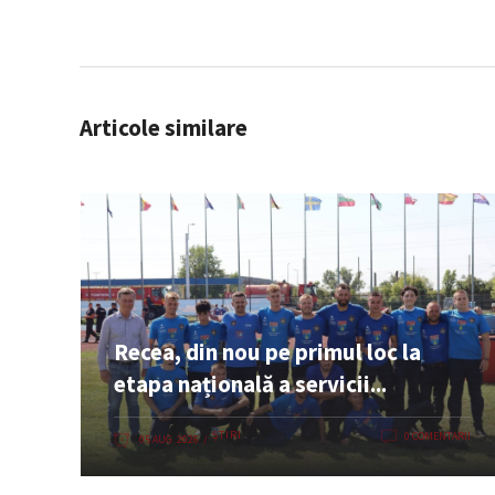
Articole similare
Recea, din nou pe primul loc la
etapa națională a servicii...
ȘTIRI
0 COMENTARII
05 AUG. 2026