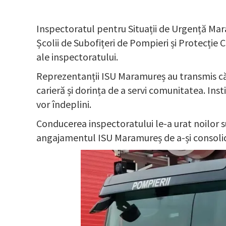
Inspectoratul pentru Situații de Urgență Mara
Școlii de Subofițeri de Pompieri și Protecție C
ale inspectoratului.
Reprezentanții ISU Maramureș au transmis că „
carieră și dorința de a servi comunitatea. Inst
vor îndeplini.
Conducerea inspectoratului le-a urat noilor sub
angajamentul ISU Maramureș de a-și consolid