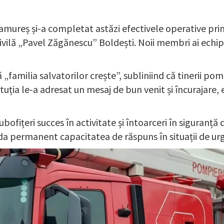
mureș și-a completat astăzi efectivele operative prin 
ivilă „Pavel Zăgănescu” Boldești. Noii membri ai echipei
familia salvatorilor crește”, subliniind că tinerii pom
ituția le-a adresat un mesaj de bun venit și încurajare,
ofițeri succes în activitate și întoarceri în siguranță 
a permanent capacitatea de răspuns în situații de ur