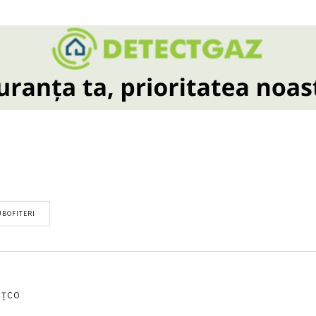
UBOFITERI
EȚCO