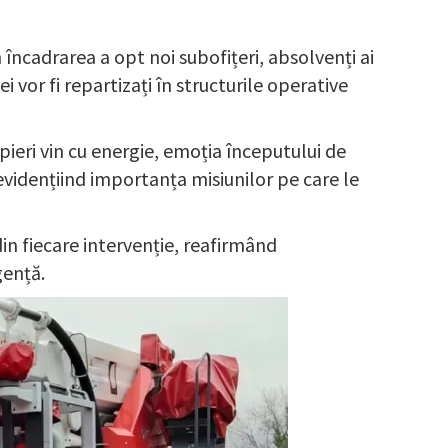
încadrarea a opt noi subofițeri, absolvenți ai
 vor fi repartizați în structurile operative
pieri vin cu energie, emoția începutului de
 evidențiind importanța misiunilor pe care le
din fiecare intervenție, reafirmând
gență.