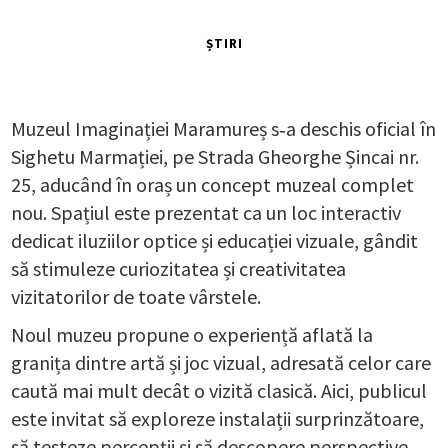
ȘTIRI
Muzeul Imaginației Maramureș s‑a deschis oficial în
Sighetu Marmației, pe Strada Gheorghe Șincai nr.
25, aducând în oraș un concept muzeal complet
nou. Spațiul este prezentat ca un loc interactiv
dedicat iluziilor optice și educației vizuale, gândit
să stimuleze curiozitatea și creativitatea
vizitatorilor de toate vârstele.
Noul muzeu propune o experiență aflată la
granița dintre artă și joc vizual, adresată celor care
caută mai mult decât o vizită clasică. Aici, publicul
este invitat să exploreze instalații surprinzătoare,
să testeze percepții și să descopere perspective