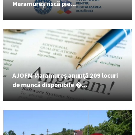
Maramureș riscă pie...
AJOFM Maramureș anunță 209 locuri
de muncă disponibile �...