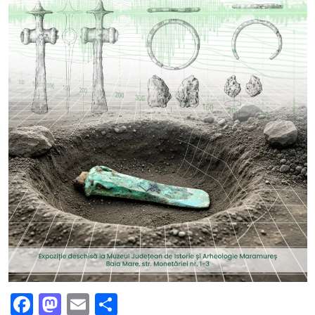
Facebook
Mastodon
Email
Partajează