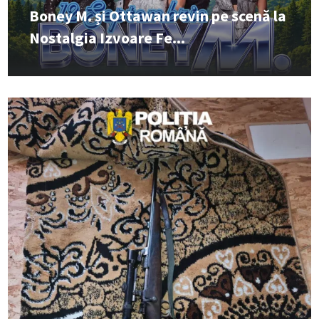
Boney M. și Ottawan revin pe scenă la
Nostalgia Izvoare Fe...