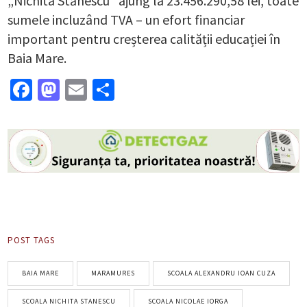
„Nichita Stănescu” ajung la 23.456.290,58 lei, toate
sumele incluzând TVA – un efort financiar
important pentru creșterea calității educației în
Baia Mare.
Facebook
Mastodon
Email
Partajează
POST TAGS
BAIA MARE
MARAMURES
SCOALA ALEXANDRU IOAN CUZA
SCOALA NICHITA STANESCU
SCOALA NICOLAE IORGA