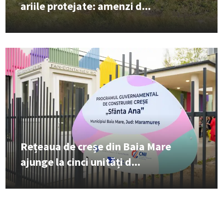
ariile protejate: amenzi d...
Rețeaua de creșe din Baia Mare
ajunge la cinci unități d...