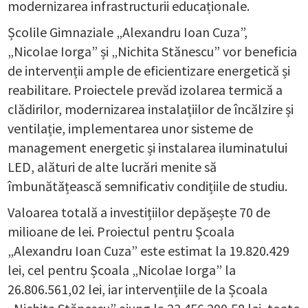
modernizarea infrastructurii educaționale.
Școlile Gimnaziale „Alexandru Ioan Cuza”,
„Nicolae Iorga” și „Nichita Stănescu” vor beneficia
de intervenții ample de eficientizare energetică și
reabilitare. Proiectele prevăd izolarea termică a
clădirilor, modernizarea instalațiilor de încălzire și
ventilație, implementarea unor sisteme de
management energetic și instalarea iluminatului
LED, alături de alte lucrări menite să
îmbunătățească semnificativ condițiile de studiu.
Valoarea totală a investițiilor depășește 70 de
milioane de lei. Proiectul pentru Școala
„Alexandru Ioan Cuza” este estimat la 19.820.429
lei, cel pentru Școala „Nicolae Iorga” la
26.806.561,02 lei, iar intervențiile de la Școala