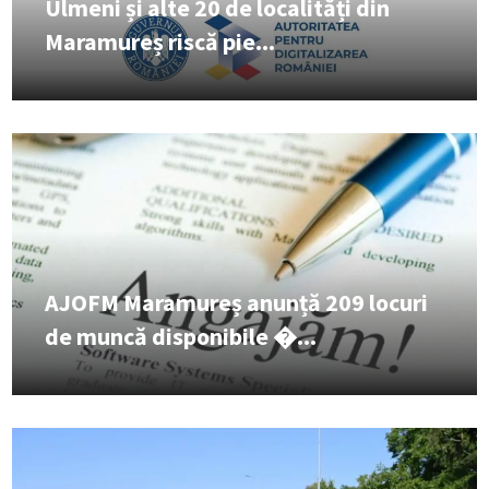
Ulmeni și alte 20 de localități din
Maramureș riscă pie...
AJOFM Maramureș anunță 209 locuri
de muncă disponibile �...