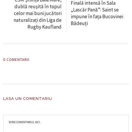
Finală intensă în Sala
dublă reușită în topul
„Lascăr Pană”: Saint se
celor mai buni jucători
impune în fața Bucovinei
naturalizați din Liga de
Bădeuți
Rugby Kaufland
0 COMENTARII
LASA UN COMENTARIU