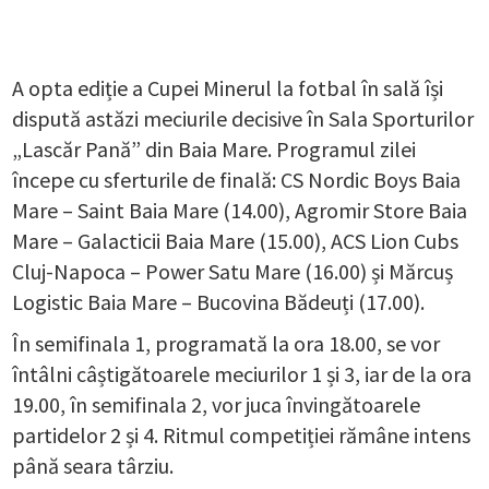
A opta ediție a Cupei Minerul la fotbal în sală își
dispută astăzi meciurile decisive în Sala Sporturilor
„Lascăr Pană” din Baia Mare. Programul zilei
începe cu sferturile de finală: CS Nordic Boys Baia
Mare – Saint Baia Mare (14.00), Agromir Store Baia
Mare – Galacticii Baia Mare (15.00), ACS Lion Cubs
Cluj-Napoca – Power Satu Mare (16.00) și Mărcuș
Logistic Baia Mare – Bucovina Bădeuți (17.00).
În semifinala 1, programată la ora 18.00, se vor
întâlni câștigătoarele meciurilor 1 și 3, iar de la ora
19.00, în semifinala 2, vor juca învingătoarele
partidelor 2 și 4. Ritmul competiției rămâne intens
până seara târziu.