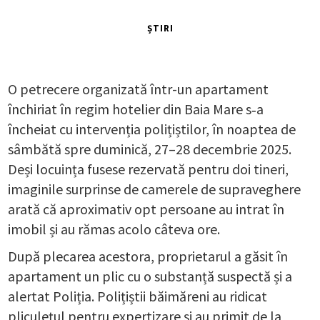
ȘTIRI
O petrecere organizată într-un apartament
închiriat în regim hotelier din Baia Mare s‑a
încheiat cu intervenția polițiștilor, în noaptea de
sâmbătă spre duminică, 27–28 decembrie 2025.
Deși locuința fusese rezervată pentru doi tineri,
imaginile surprinse de camerele de supraveghere
arată că aproximativ opt persoane au intrat în
imobil și au rămas acolo câteva ore.
După plecarea acestora, proprietarul a găsit în
apartament un plic cu o substanță suspectă și a
alertat Poliția. Polițiștii băimăreni au ridicat
pliculețul pentru expertizare și au primit de la