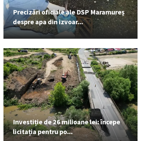
Precizări oficiale ale DSP Maramureș
despre apa din izvoar...
Investiție de 26 milioane lei: începe
licitația pentru po...