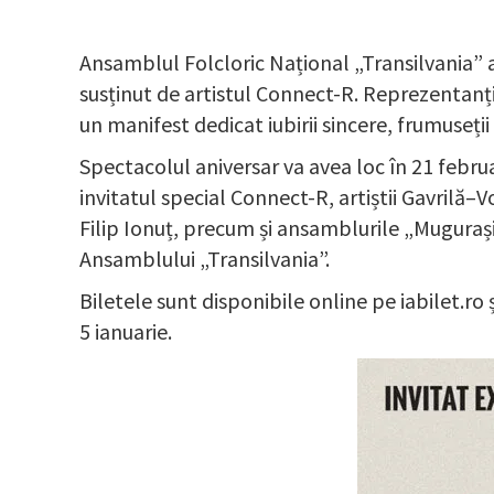
Ansamblul Folcloric Național „Transilvania” 
susținut de artistul Connect-R. Reprezentanți
un manifest dedicat iubirii sincere, frumuseții
Spectacolul aniversar va avea loc în 21 februa
invitatul special Connect-R, artiștii Gavrilă–
Filip Ionuț, precum și ansamblurile „Muguraș
Ansamblului „Transilvania”.
Biletele sunt disponibile online pe iabilet.ro 
5 ianuarie.