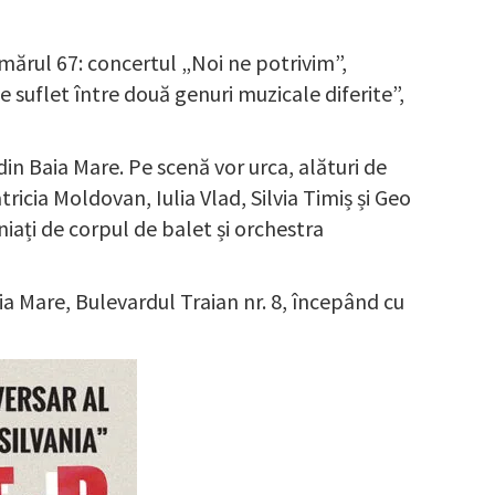
mărul 67: concertul „Noi ne potrivim”,
 suflet între două genuri muzicale diferite”,
din Baia Mare. Pe scenă vor urca, alături de
ricia Moldovan, Iulia Vlad, Silvia Timiș și Geo
ați de corpul de balet și orchestra
Baia Mare, Bulevardul Traian nr. 8, începând cu