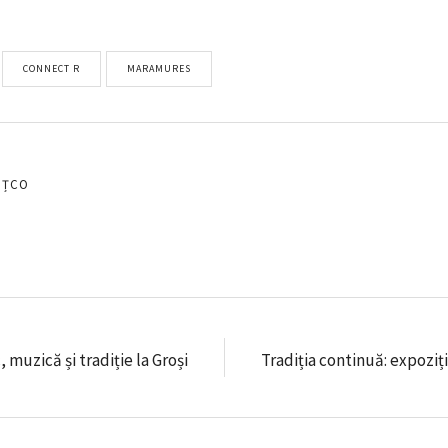
CONNECT R
MARAMURES
EȚCO
c, muzică și tradiție la Groși
Tradiția continuă: expoziț