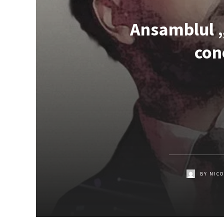
Ansamblul „
con
BY
NICO