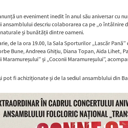
anunță un eveniment inedit în anul său aniversar cu nu
i ansamblului descriu colaborarea ca pe „o întâlnire de
 naturale și bunătății dintre oameni.
rie, de la ora 19.00, la Sala Sporturilor „Lascăr Pană” 
Vorbe Bune, Andreea Ghițiu, Diana Topan, Aida Lihet, Pat
ii Maramureșului” și „Coconii Maramureșului”, acompani
și pot fi achiziționate și de la sediul ansamblului din 