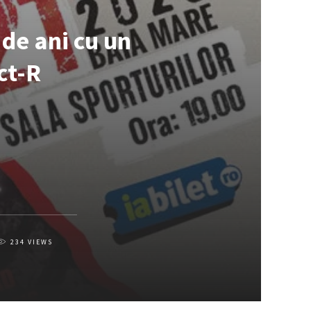
de ani cu un
ct-R
234
VIEWS