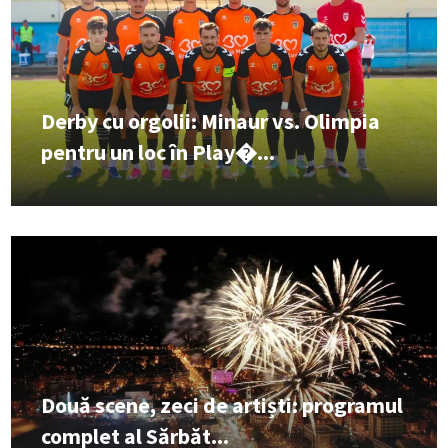
Derby cu orgolii: Minaur vs. Olimpia
pentru un loc în Play�...
Două scene, zeci de artiști: programul
complet al Sărbăt...