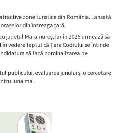
atractive zone turistice din România. Lansată
 orașelor din întreaga țară.
ă cu județul Maramureș, iar în 2026 urmează să
d în vedere faptul că Țara Codrului se întinde
 candidatura să facă nominalizarea pe
l publicului, evaluarea juriului și o cercetare
ntru luna mai.