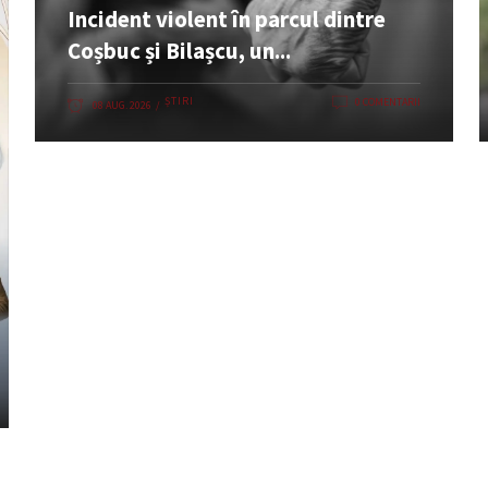
Incident violent în parcul dintre
Coșbuc și Bilașcu, un...
ȘTIRI
0 COMENTARII
08 AUG. 2026