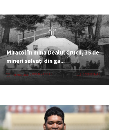
Miracol în mina Dealul Crucii, 35 de
mineri salvați din ga...
DOCUMENTAR
0 COMENTARII
08 AUG. 2026