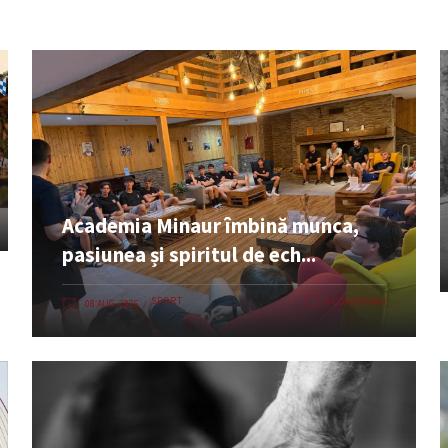
Academia Minaur îmbină munca,
pasiunea și spiritul de ech...
SPORT
0 COMENTARII
08 AUG. 2026