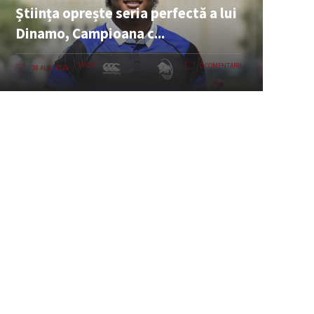
Știința oprește seria perfectă a lui
Dinamo, Campioana c...
SPORT
0 COMENTARII
08 AUG. 2026