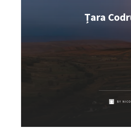
Țara Codru
BY
NICO