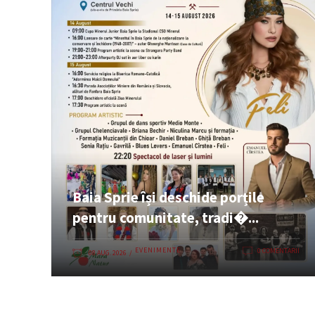
Baia Sprie își deschide porțile
pentru comunitate, tradi�...
EVENIMENTE
0 COMENTARII
08 AUG. 2026