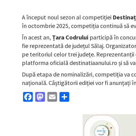
A început noul sezon al competiției
Destinaț
în octombrie 2025, competiția continuă să evide
În acest an,
Țara Codrului
participă în concur
fie reprezentată de județul Sălaj. Organizator
pe teritoriul celor trei județe. Reprezentanți
platforma oficială destinatiaanului.ro și să va
După etapa de nominalizări, competiția va cont
națională. Câștigătorii ediției vor fi anunțați 
Facebook
Mastodon
Email
Partajează