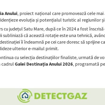
ia Anului
, proiect național care promovează cele mai 
nțieze evoluția și potențialul turistic al regiunilor și
s cu județul Satu Mare, după ce în 2024 a fost înscris
ii subliniază că această rotație este una tehnică, avân
i destinației îi îndeamnă pe cei care doresc să sprijine
lideze ulterior e-mailul primit.
inua cu selecția destinațiilor finaliste, urmată de votu
în cadrul
Galei Destinația Anului 2026
, programată pe