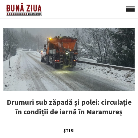
Drumuri sub zăpadă și polei: circulație
în condiții de iarnă în Maramureș
ȘTIRI