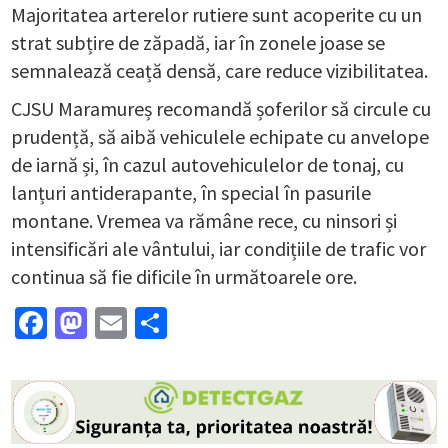
Majoritatea arterelor rutiere sunt acoperite cu un
strat subțire de zăpadă, iar în zonele joase se
semnalează ceață densă, care reduce vizibilitatea.
CJSU Maramureș recomandă șoferilor să circule cu
prudență, să aibă vehiculele echipate cu anvelope
de iarnă și, în cazul autovehiculelor de tonaj, cu
lanțuri antiderapante, în special în pasurile
montane. Vremea va rămâne rece, cu ninsori și
intensificări ale vântului, iar condițiile de trafic vor
continua să fie dificile în următoarele ore.
Facebook
Mastodon
Email
Partajează