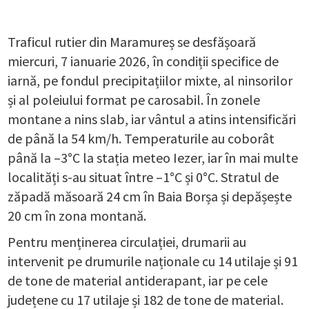
Traficul rutier din Maramureș se desfășoară
miercuri, 7 ianuarie 2026, în condiții specifice de
iarnă, pe fondul precipitațiilor mixte, al ninsorilor
și al poleiului format pe carosabil. În zonele
montane a nins slab, iar vântul a atins intensificări
de până la 54 km/h. Temperaturile au coborât
până la –3°C la stația meteo Iezer, iar în mai multe
localități s-au situat între –1°C și 0°C. Stratul de
zăpadă măsoară 24 cm în Baia Borșa și depășește
20 cm în zona montană.
Pentru menținerea circulației, drumarii au
intervenit pe drumurile naționale cu 14 utilaje și 91
de tone de material antiderapant, iar pe cele
județene cu 17 utilaje și 182 de tone de material.