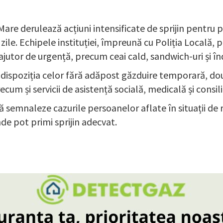
 Mare derulează acțiuni intensificate de sprijin pentru
ile. Echipele instituției, împreună cu Poliția Locală, 
i ajutor de urgență, precum ceai cald, sandwich-uri și 
ispoziția celor fără adăpost găzduire temporară, două
cum și servicii de asistență socială, medicală și consil
ă semnaleze cazurile persoanelor aflate în situații de r
de pot primi sprijin adecvat.