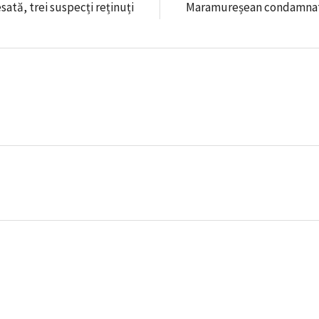
ată, trei suspecți reținuți
Maramureșean condamnat la