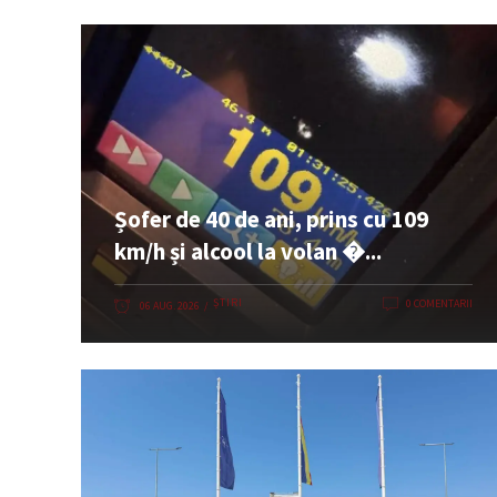
Șofer de 40 de ani, prins cu 109
km/h și alcool la volan �...
ȘTIRI
0 COMENTARII
06 AUG. 2026