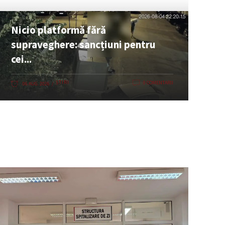
Nicio platformă fără
supraveghere: sancțiuni pentru
cei...
ȘTIRI
0 COMENTARII
06 AUG. 2026