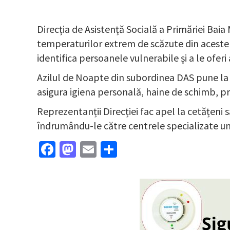
Direcția de Asistență Socială a Primăriei Baia
temperaturilor extrem de scăzute din aceste z
identifica persoanele vulnerabile și a le ofer
Azilul de Noapte din subordinea DAS pune la d
asigura igiena personală, haine de schimb, pre
Reprezentanții Direcției fac apel la cetățeni s
îndrumându-le către centrele specializate un
Facebook
Mastodon
Email
Partajează