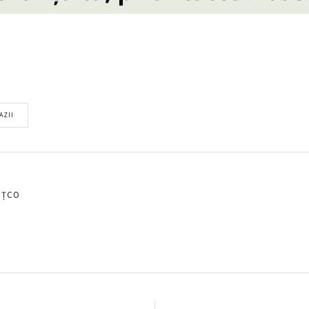
AZII
EȚCO