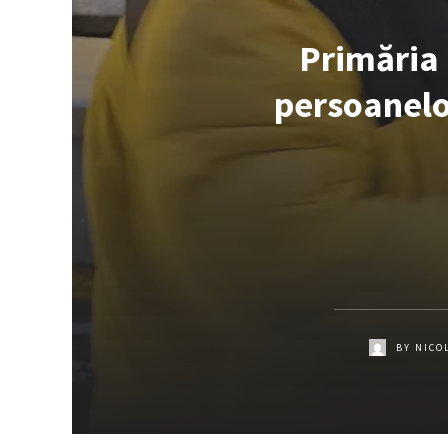
Primăria 
persoanelo
BY
NICO