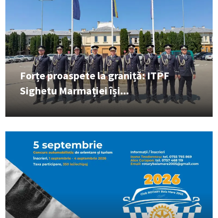
Forțe proaspete la graniță: ITPF
Sighetu Marmației își...