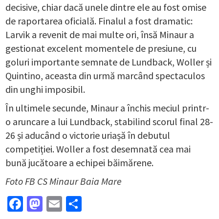
decisive, chiar dacă unele dintre ele au fost omise
de raportarea oficială. Finalul a fost dramatic:
Larvik a revenit de mai multe ori, însă Minaur a
gestionat excelent momentele de presiune, cu
goluri importante semnate de Lundback, Woller și
Quintino, aceasta din urmă marcând spectaculos
din unghi imposibil.
În ultimele secunde, Minaur a închis meciul printr-
o aruncare a lui Lundback, stabilind scorul final 28-
26 și aducând o victorie uriașă în debutul
competiției. Woller a fost desemnată cea mai
bună jucătoare a echipei băimărene.
Foto FB CS Minaur Baia Mare
Facebook
Mastodon
Email
Partajează