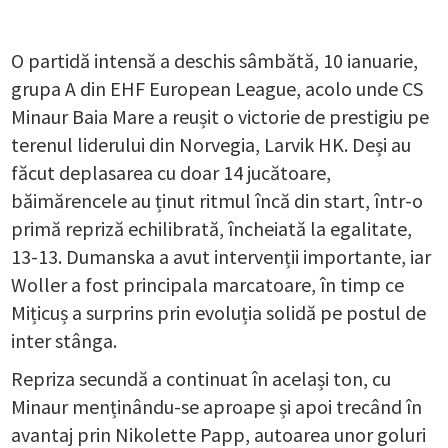
O partidă intensă a deschis sâmbătă, 10 ianuarie,
grupa A din EHF European League, acolo unde CS
Minaur Baia Mare a reușit o victorie de prestigiu pe
terenul liderului din Norvegia, Larvik HK. Deși au
făcut deplasarea cu doar 14 jucătoare,
băimărencele au ținut ritmul încă din start, într-o
primă repriză echilibrată, încheiată la egalitate,
13-13. Dumanska a avut intervenții importante, iar
Woller a fost principala marcatoare, în timp ce
Mițicuș a surprins prin evoluția solidă pe postul de
inter stânga.
Repriza secundă a continuat în același ton, cu
Minaur menținându-se aproape și apoi trecând în
avantaj prin Nikolette Papp, autoarea unor goluri