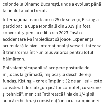
celor de la Dinamo București, unde a evoluat până
la finalul anului trecut.
Internațional namibian cu 25 de selecții, Kisting a
participat la Cupa Mondială din 2019 și a fost
convocat și pentru ediția din 2023, însă o
accidentare l-a împiedicat să joace. Experiența
acumulată la nivel internațional și versatilitatea sa
îl transformă într-un plus valoros pentru lotul
băimărean.
Polivalent și capabil să acopere posturile de
mijlocaș la grămadă, mijlocaș la deschidere și
fundaș, Kisting – care a împlinit 32 de ani ieri – este
considerat de club „un jucător complet, cu viziune
și tehnică”, menit să întărească linia de 3/4 și să
aducă echilibru și consistență în jocul campioanei.