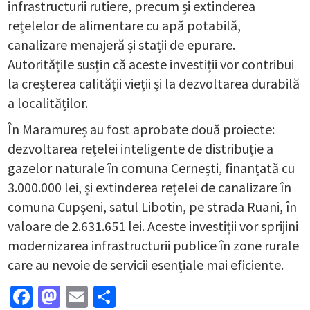
infrastructurii rutiere, precum și extinderea
rețelelor de alimentare cu apă potabilă,
canalizare menajeră și stații de epurare.
Autoritățile susțin că aceste investiții vor contribui
la creșterea calității vieții și la dezvoltarea durabilă
a localităților.
În Maramureș au fost aprobate două proiecte:
dezvoltarea rețelei inteligente de distribuție a
gazelor naturale în comuna Cernești, finanțată cu
3.000.000 lei, și extinderea rețelei de canalizare în
comuna Cupșeni, satul Libotin, pe strada Ruani, în
valoare de 2.631.651 lei. Aceste investiții vor sprijini
modernizarea infrastructurii publice în zone rurale
care au nevoie de servicii esențiale mai eficiente.
Facebook
Mastodon
Email
Partajează