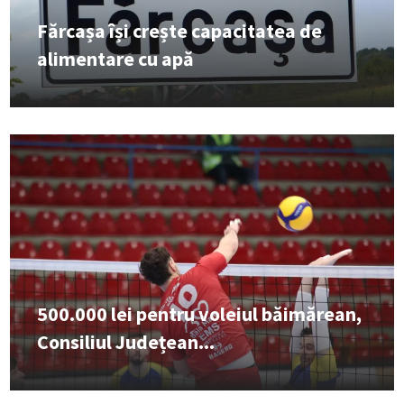
Fărcașa își crește capacitatea de
alimentare cu apă
500.000 lei pentru voleiul băimărean,
Consiliul Județean...